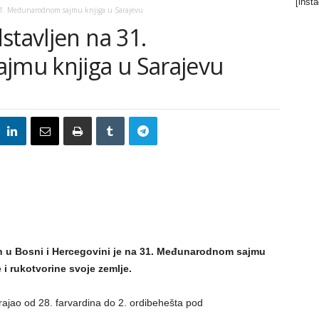
[inst
31. Međunarodnom sajmu knjiga u Sarajevu
stavljen na 31.
mu knjiga u Sarajevu
an u Bosni i Hercegovini je na 31. Međunarodnom sajmu
 i rukotvorine svoje zemlje.
 trajao od 28. farvardina do 2. ordibehešta pod