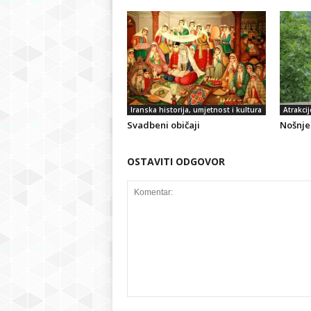
Iranska historija, umjetnost i kultura
Atrakcij
Svadbeni običaji
Nošnje 
OSTAVITI ODGOVOR