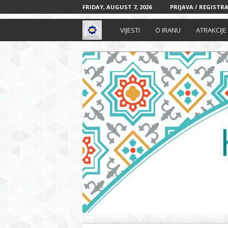
FRIDAY, AUGUST 7, 2026
PRIJAVA / REGISTRA
I
VIJESTI
O IRANU
ATRAKCIJE
r
a
n
s
k
i
k
u