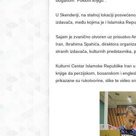
sloganom “Pokloni knjigu”.
r
U Skenderiji, na stalnoj lokaciji posveće
izdavača, među kojima je i Islamska Repub
S
Sajam je zvanično otvoren uz prisustvo Am
a
Iran, Ibrahima Spahića, direktora organi
stranih izdavača, kulturnih predstavnika, pis
r
Kulturni Centar Islamske Republike Iran u
a
knjige da perzijskom, bosanskom i englesko
j
prikazane su rukotvorine, slike te video sni
e
v
o