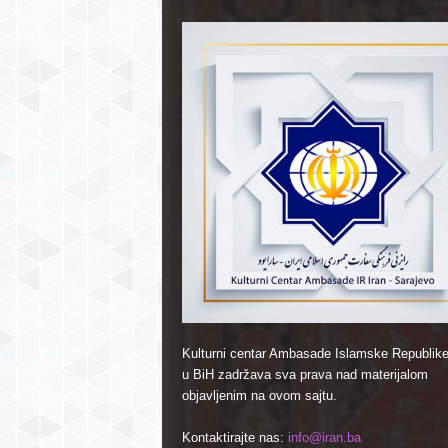
Kulturni centar Ambasade Islamske Republike
u BiH zadržava sva prava nad materijalom
objavljenim na ovom sajtu.
Kontaktirajte nas:
info@iran.ba