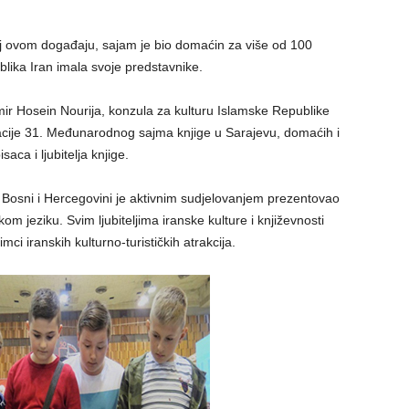
noj ovom događaju, sajam je bio domaćin za više od 100
lika Iran imala svoje predstavnike.
ir Hosein Nourija, konzula za kulturu Islamske Republike
zacije 31. Međunarodnog sajma knjige u Sarajevu, domaćih i
aca i ljubitelja knjige.
 Bosni i Hercegovini je aktivnim sudjelovanjem prezentovao
m jeziku. Svim ljubiteljima iranske kulture i književnosti
mci iranskih kulturno-turističkih atrakcija.