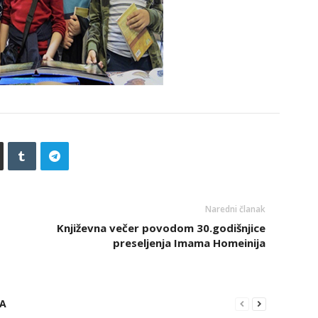
Naredni članak
Književna večer povodom 30.godišnjice
preseljenja Imama Homeinija
RA