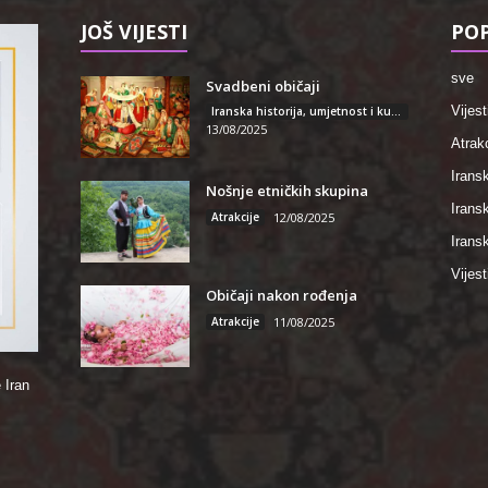
JOŠ VIJESTI
POP
sve
Svadbeni običaji
Vijest
Iranska historija, umjetnost i kultura
13/08/2025
Atrakc
Iransk
Nošnje etničkih skupina
Irans
Atrakcije
12/08/2025
Iransk
Vijest
Običaji nakon rođenja
Atrakcije
11/08/2025
 Iran