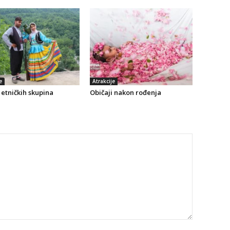
e
Atrakcije
etničkih skupina
Običaji nakon rođenja