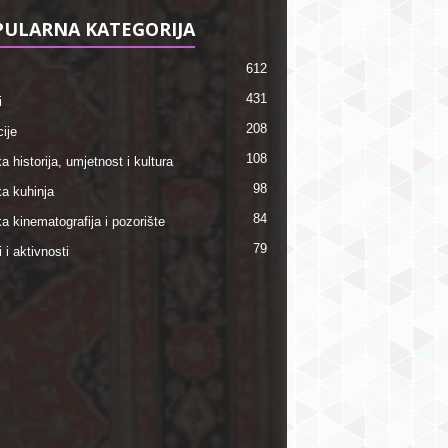
ULARNA KATEGORIJA
612
431
i
208
ije
108
a historija, umjetnost i kultura
98
ka kuhinja
84
a kinematografija i pozorište
79
i i aktivnosti