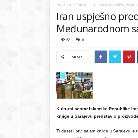
l
Naslovnica
Vijesti
Iran uspješno predstavljen na 
Iran uspješno pred
t
Međunarodnom saj
u
62
0
r
n
Share
i
c
e
Kulturni centar Islamske Republike Ir
n
knjige u Sarajevu predstavio proizvode
t
Trideset i prvi sajam knjige u Sarajevu je
a