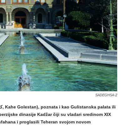
SADEGHSA-2
perzijske dinasije Kadžar čiji su vladari sredinom XIX
z Isfahana i proglasili Teheran svojom novom