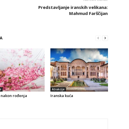
Predstavljanje iranskih velikana:
Mahmud Farščijan
RA
e
Atrakcije
i nakon rođenja
Iranska kuća