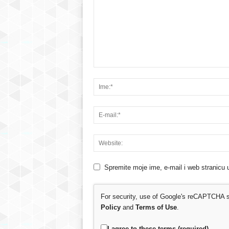
Spremite moje ime, e-mail i web stranicu 
For security, use of Google's reCAPTCHA se
Policy
and
Terms of Use
.
I agree to these terms (required).