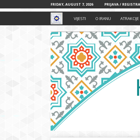
FRIDAY, AUGUST 7, 2026
PRIJAVA / REGISTRA
I
VIJESTI
O IRANU
ATRAKCIJE
r
a
n
s
k
i
k
u