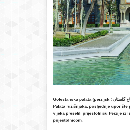
r
S
a
r
a
j
e
Golestanska palata (perzijski: کاخ گلستان, Kahe Golestan), poznata i kao Gulistanska palata ili
v
Palata ružičnjaka, posljednje uporište 
vijeka preselili prijestolnicu Perzije i
o
prijestolnicom.