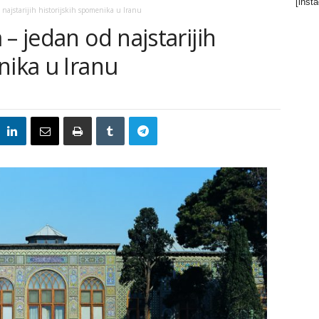
[inst
 najstarijih historijskih spomenika u Iranu
– jedan od najstarijih
nika u Iranu