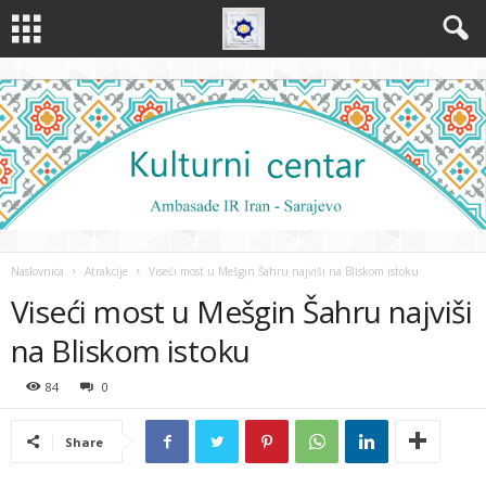
Naslovnica
Atrakcije
Viseći most u Mešgin Šahru najviši na Bliskom istoku
Viseći most u Mešgin Šahru najviši
na Bliskom istoku
84
0
Share