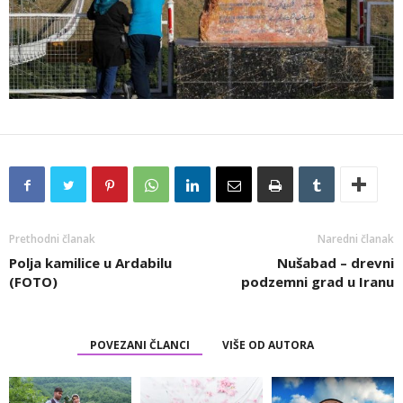
Prethodni članak
Naredni članak
Polja kamilice u Ardabilu
Nušabad – drevni
(FOTO)
podzemni grad u Iranu
POVEZANI ČLANCI
VIŠE OD AUTORA