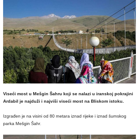
Viseći most u Mešgin Šahru koji se nalazi u iranskoj pokrajini
Ardabil je najduži i najviši viseći most na Bliskom istoku.
Izgrađen je na visini od 80 metara iznad rijeke i iznad šumskog
parka Mešgin Šahr.