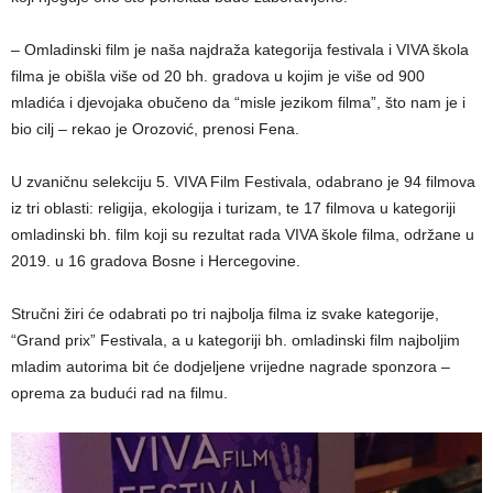
– Omladinski film je naša najdraža kategorija festivala i VIVA škola
filma je obišla više od 20 bh. gradova u kojim je više od 900
mladića i djevojaka obučeno da “misle jezikom filma”, što nam je i
bio cilj – rekao je Orozović, prenosi Fena.
U zvaničnu selekciju 5. VIVA Film Festivala, odabrano je 94 filmova
iz tri oblasti: religija, ekologija i turizam, te 17 filmova u kategoriji
omladinski bh. film koji su rezultat rada VIVA škole filma, održane u
2019. u 16 gradova Bosne i Hercegovine.
Stručni žiri će odabrati po tri najbolja filma iz svake kategorije,
“Grand prix” Festivala, a u kategoriji bh. omladinski film najboljim
mladim autorima bit će dodjeljene vrijedne nagrade sponzora –
oprema za budući rad na filmu.