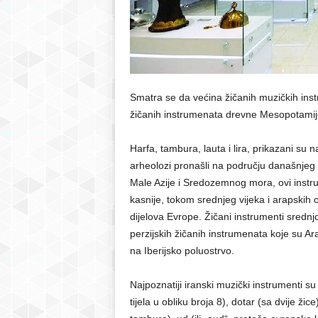
r
S
a
Smatra se da većina žičanih muzičkih inst
žičanih instrumenata drevne Mesopotamije 
r
Harfa, tambura, lauta i lira, prikazani su n
a
arheolozi pronašli na području današnjeg 
Male Azije i Sredozemnog mora, ovi instrum
j
kasnije, tokom srednjeg vijeka i arapskih o
dijelova Evrope. Žičani instrumenti srednj
e
perzijskih žičanih instrumenata koje su Arapi
v
na Iberijsko poluostrvo.
o
Najpoznatiji iranski muzički instrumenti s
tijela u obliku broja 8), dotar (sa dvije žic