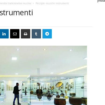
[inst
Iranska tradicionalna muzika
Perzijski muzički instrumenti
instrumenti