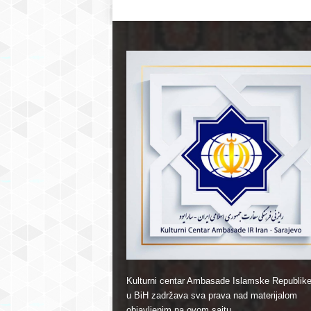
Kulturni centar Ambasade Islamske Republike
u BiH zadržava sva prava nad materijalom
objavljenim na ovom sajtu.