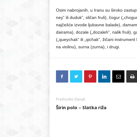
Osim nabrojanih, u Iranu su široko zastupl
ney“ ili duduk“, sličan fruli), čogur („chog
najčešće izvode ljubavne balade), damam (
dairama), dozale („dozaleh“, nalik fruli),
(„queychak“ ili „qichak“, žičani instrumen
na violinu), surna (zurna), i drugi.
Prethodni članak
Širin polo – Slatka riža