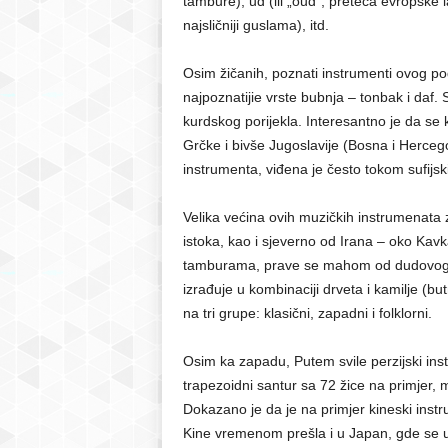
tambure), ud (ili „oud“, preteča evropske
najsličniji guslama), itd.
Osim žičanih, poznati instrumenti ovog podru
najpoznatijie vrste bubnja – tonbak i daf. 
kurdskog porijekla. Interesantno je da se 
Grčke i bivše Jugoslavije (Bosna i Herceg
instrumenta, viđena je često tokom sufijski
Velika većina ovih muzičkih instrumenata z
istoka, kao i sjeverno od Irana – oko Kavk
tamburama, prave se mahom od dudovog 
izrađuje u kombinaciji drveta i kamilje (bu
na tri grupe: klasični, zapadni i folklorni.
Osim ka zapadu, Putem svile perzijski instr
trapezoidni santur sa 72 žice na primjer,
Dokazano je da je na primjer kineski instru
Kine vremenom prešla i u Japan, gde se 