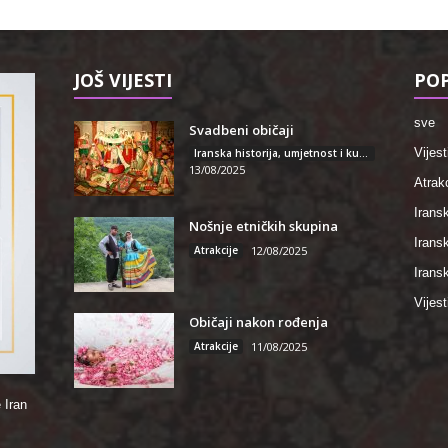
JOŠ VIJESTI
POP
sve
Svadbeni običaji
Vijest
Iranska historija, umjetnost i kultura
13/08/2025
Atrakc
Iransk
Nošnje etničkih skupina
Irans
Atrakcije
12/08/2025
Iransk
Vijest
Običaji nakon rođenja
Atrakcije
11/08/2025
 Iran