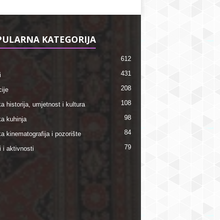
ULARNA KATEGORIJA
612
431
i
208
ije
108
a historija, umjetnost i kultura
98
ka kuhinja
84
a kinematografija i pozorište
79
i i aktivnosti