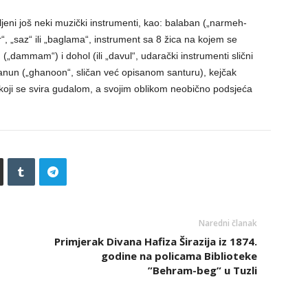
jeni još neki muzički instrumenti, kao: balaban („narmeh-
ur“, „saz“ ili „baglama“, instrument sa 8 žica na kojem se
„dammam“) i dohol (ili „davul“, udarački instrumenti slični
 ganun („ghanoon“, sličan već opisanom santuru), kejčak
t koji se svira gudalom, a svojim oblikom neobično podsjeća
Naredni članak
Primjerak Divana Hafiza Širazija iz 1874.
godine na policama Biblioteke
”Behram-beg” u Tuzli