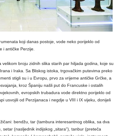
rumenata koji danas postoje, vode neko porijeklo od
i antičke Perzije.
a velikom broju zidnih slika starih par hiljada godina, koje su
Irana i Iraka. Sa Bliskog istoka, trgovačkim putevima preko
enti stigli su i u Evropu, prvo za vrijeme antičke Grčke, a
svajanja, kroz Španiju našli put do Francuske i ostalih
ovjekovnih, evropskih trubadura vode direktno porijeklo od
 usvojili od Perzijanaca i negdje u VIII i IX vijeku, donijeli
u žičani: bendžu, tar (tambura interesantnog oblika, sa dva
e), setar (nasljednik indijskog „sitara“), tanbur (preteča