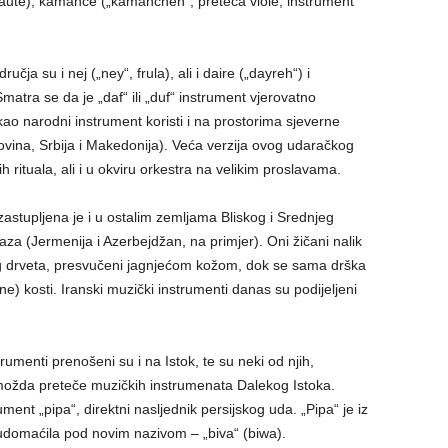
 laute), kamanče („kamancheh“, preteča viole, instrument
čja su i nej („ney“, frula), ali i daire („dayreh“) i
Smatra se da je „daf“ ili „duf“ instrument vjerovatno
kao narodni instrument koristi i na prostorima sjeverne
ovina, Srbija i Makedonija). Veća verzija ovog udaračkog
h rituala, ali i u okviru orkestra na velikim proslavama.
astupljena je i u ostalim zemljama Bliskog i Srednjeg
aza (Jermenija i Azerbejdžan, na primjer). Oni žičani nalik
drveta, presvučeni jagnjećom kožom, dok se sama drška
tne) kosti. Iranski muzički instrumenti danas su podijeljeni
umenti prenošeni su i na Istok, te su neki od njih,
 možda preteče muzičkih instrumenata Dalekog Istoka.
ment „pipa“, direktni nasljednik persijskog uda. „Pipa“ je iz
udomaćila pod novim nazivom – „biva“ (biwa).