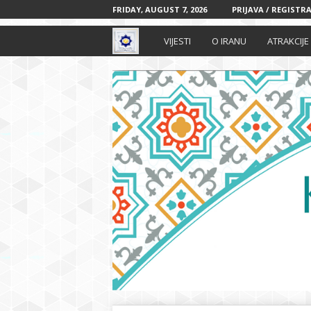
FRIDAY, AUGUST 7, 2026
PRIJAVA / REGISTRA
I
VIJESTI
O IRANU
ATRAKCIJE
r
a
n
s
k
i
k
u