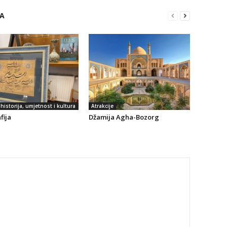
RA
historija, umjetnost i kultura
Atrakcije
fija
Džamija Agha-Bozorg