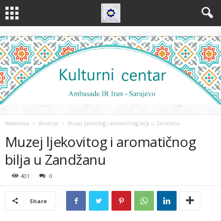
Naslovnica
Atrakcije
Muzej ljekovitog i aromatičnog bilja u Zandžanu
Muzej ljekovitog i aromatičnog
bilja u Zandžanu
401
0
Share