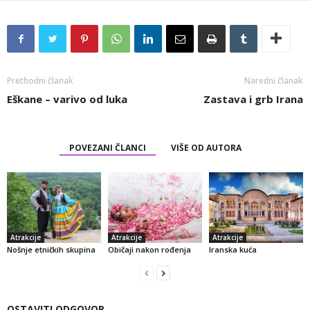
Prethodni članak
Naredni članak
Eškane – varivo od luka
Zastava i grb Irana
POVEZANI ČLANCI
VIŠE OD AUTORA
Atrakcije
Atrakcije
Atrakcije
Nošnje etničkih skupina
Običaji nakon rođenja
Iranska kuća
OSTAVITI ODGOVOR