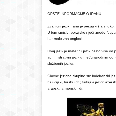
r
OPŠTE INFORMACIJE O IRANU
S
Zvanični jezik Irana je perzijski (farsi), k
U tom smislu, perzijske riječi „moder“, „pa
a
bar malo zna engleski.
r
Ovaj jezik je materinji jezik nešto više od 
a
administrativni jezik u međunarodnim odno
službenih jezika.
j
Glavne jezične skupine su: indoiranski jezici
e
balučijski, lurski i dr.; turkijski jezici: aze
arapski, armenski i dr.
v
o