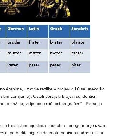
čno Arapima, uz dvije razilke – brojevi 4 i 6 se unekoliko
kim zemljama). Ostali perzijski brojevi su identični
ite pažnju, vidjet ćete sličnost sa „našim“ . Pismo je
većim turističkim mjestima, međutim, mnogo manje izvan
leski, pa budite sigurni da imate napisanu adresu i ime