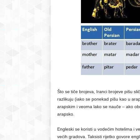
Što se tiče brojeva, Iranci brojeve pišu sli
razlikuju (iako se ponekad pišu kao u araps
arapskim i veoma lako se nauče – ako obrat
arapsko.
Engleski se koristi u vodećim hotelima i 
većih gradova. Taksisti rijetko govore eng