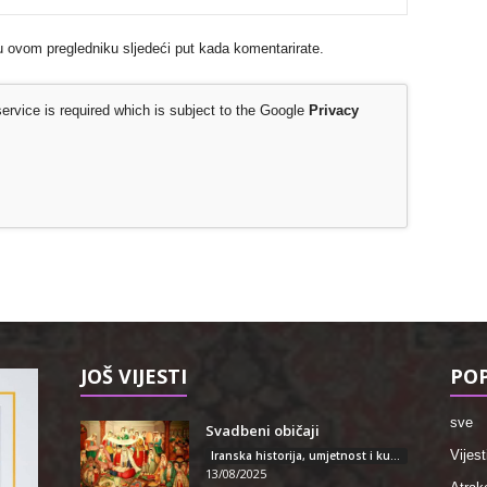
u ovom pregledniku sljedeći put kada komentarirate.
rvice is required which is subject to the Google
Privacy
JOŠ VIJESTI
POP
sve
Svadbeni običaji
Vijest
Iranska historija, umjetnost i kultura
13/08/2025