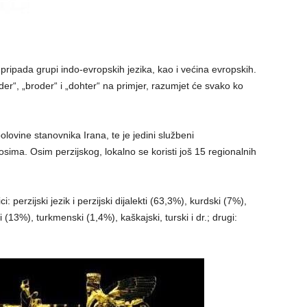
oji pripada grupi indo-evropskih jezika, kao i većina evropskih.
der“, „broder“ i „dohter“ na primjer, razumjet će svako ko
polovine stanovnika Irana, te je jedini službeni
sima. Osim perzijskog, lokalno se koristi još 15 regionalnih
: perzijski jezik i perzijski dijalekti (63,3%), kurdski (7%),
rski (13%), turkmenski (1,4%), kaškajski, turski i dr.; drugi: