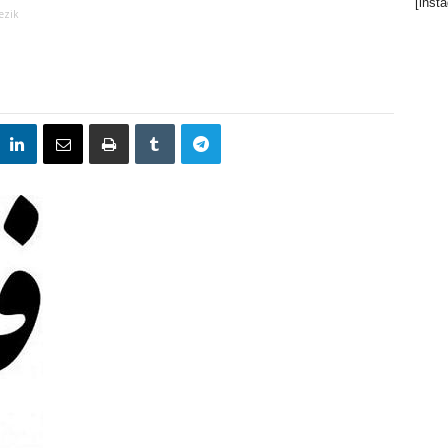
[inst
Jezik