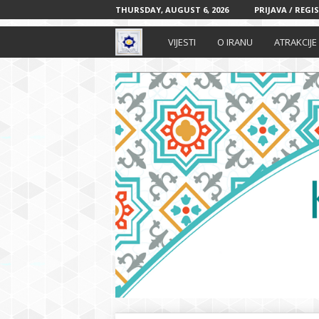
THURSDAY, AUGUST 6, 2026
PRIJAVA / REGI
I
VIJESTI
O IRANU
ATRAKCIJE
r
a
n
s
k
i
k
u