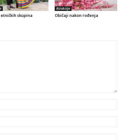
e
Atrakcije
etničkih skupina
Običaji nakon rođenja