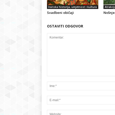
Iranska historija, umjetnost i kultura
Atrakcij
Svadbeni običaji
Nošnje 
OSTAVITI ODGOVOR