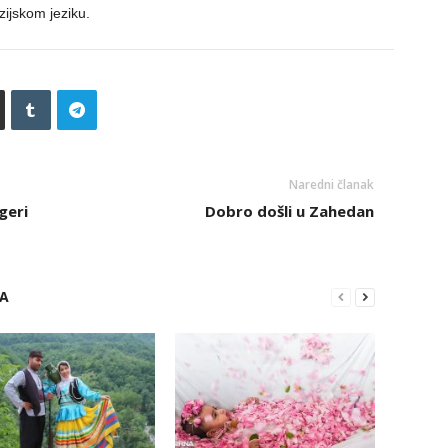
zijskom jeziku.
Naredni članak
geri
Dobro došli u Zahedan
RA