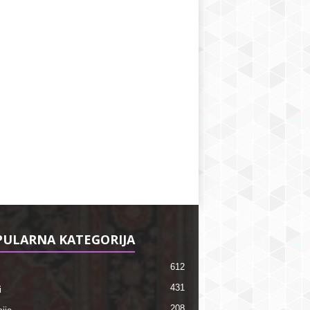
ULARNA KATEGORIJA
612
431
i
208