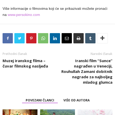
Više informacije o filmovima koji će se prikazivati možete pronaći
na
www.persokino.com
Prethodni članak
Naredni članak
Muzej iranskog filma –
Iranski film “Sunce”
čuvar filmskog nasljeđa
nagrađen u Veneciji,
Rouhullah Zamani dobitnik
nagrade za najboljeg
mladog glumca
POVEZANI ČLANCI
VIŠE OD AUTORA