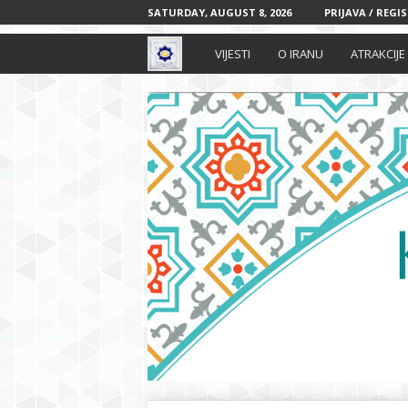
SATURDAY, AUGUST 8, 2026
PRIJAVA / REGI
I
VIJESTI
O IRANU
ATRAKCIJE
r
a
n
s
k
i
k
u