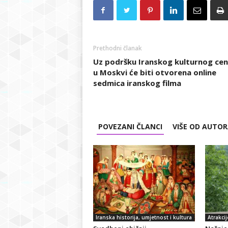
Prethodni članak
Uz podršku Iranskog kulturnog cen
u Moskvi će biti otvorena online
sedmica iranskog filma
POVEZANI ČLANCI
VIŠE OD AUTO
Iranska historija, umjetnost i kultura
Atrakcij