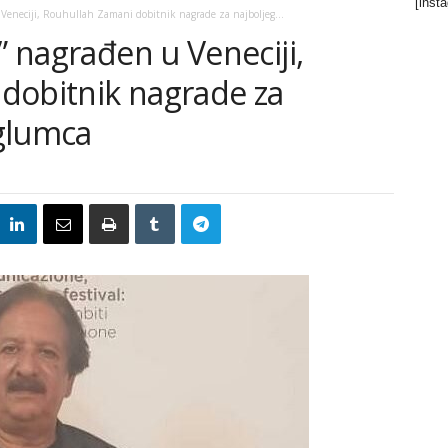
[inst
 Veneciji, Rouhullah Zamani dobitnik nagrade za najboljeg...
” nagrađen u Veneciji,
dobitnik nagrade za
glumca