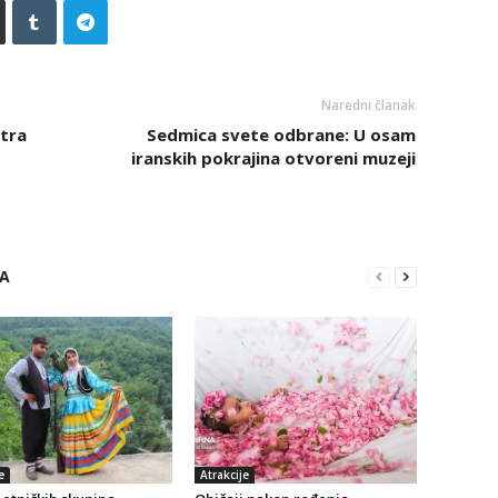
Naredni članak
tra
Sedmica svete odbrane: U osam
iranskih pokrajina otvoreni muzeji
RA
e
Atrakcije