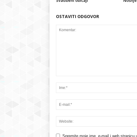
Svadbeni običaji
Nošnje 
OSTAVITI ODGOVOR
Spremite moje ime, e-mail i web stranicu 