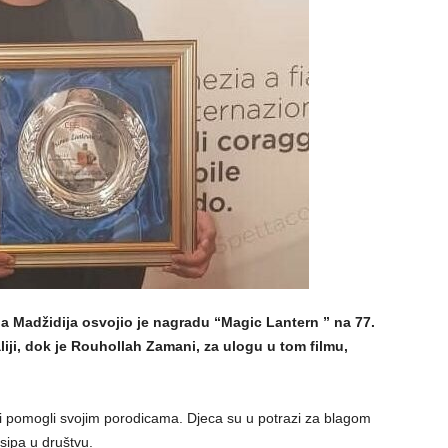
a Madžidija osvojio je nagradu “Magic Lantern ” na 77.
liji, dok je Rouhollah Zamani, za ulogu u tom filmu,
bi pomogli svojim porodicama. Djeca su u potrazi za blagom
sipa u društvu.