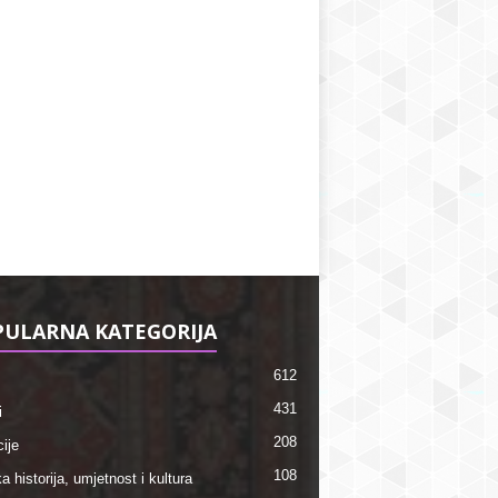
ULARNA KATEGORIJA
612
431
i
208
ije
108
a historija, umjetnost i kultura