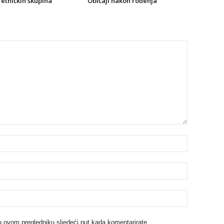
etničkih skupina
Običaji nakon rođenja
u ovom pregledniku sljedeći put kada komentarirate.