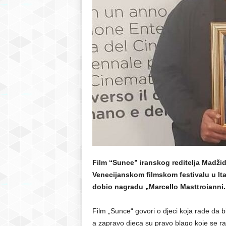
r
S
a
r
a
j
e
Film “Sunce” iranskog reditelja Madžid
Venecijanskom filmskom festivalu u Ita
v
dobio nagradu „Marcello Masttroianni.
o
Film „Sunce“ govori o djeci koja rade da 
a zapravo djeca su pravo blago koje se ra