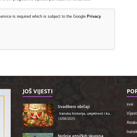
rvice is required which is subject to the Google
Privacy
JOŠ VIJESTI
POP
sve
Svadbeni običaji
Vijest
Iranska historija, umjetnost i kultura
13/08/2025
Atrakc
Iransk
Nošnje etničkih skupina