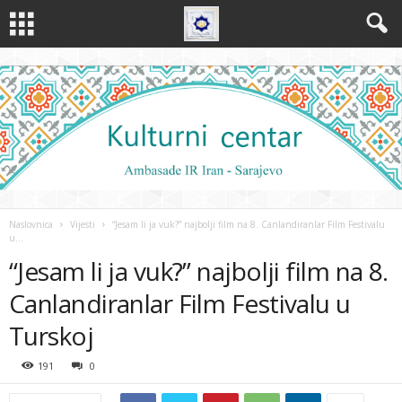
Naslovnica
Vijesti
“Jesam li ja vuk?” najbolji film na 8. Canlandiranlar Film Festivalu
u...
“Jesam li ja vuk?” najbolji film na 8.
Canlandiranlar Film Festivalu u
Turskoj
191
0