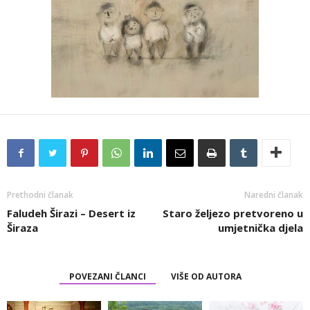
Prethodni članak
Naredni članak
Faludeh Širazi – Desert iz
Staro željezo pretvoreno u
Širaza
umjetnička djela
POVEZANI ČLANCI
VIŠE OD AUTORA