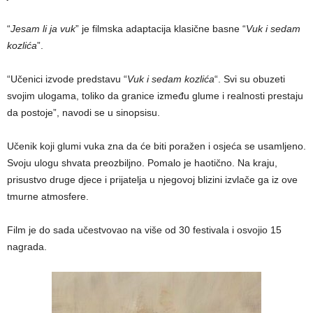
“
Jesam li ja vuk
” je filmska adaptacija klasične basne “
Vuk i sedam
kozlića
”.
“Učenici izvode predstavu “
Vuk i sedam kozlića
“. Svi su obuzeti
svojim ulogama, toliko da granice između glume i realnosti prestaju
da postoje”, navodi se u sinopsisu.
Učenik koji glumi vuka zna da će biti poražen i osjeća se usamljeno.
Svoju ulogu shvata preozbiljno. Pomalo je haotično. Na kraju,
prisustvo druge djece i prijatelja u njegovoj blizini izvlače ga iz ove
tmurne atmosfere.
Film je do sada učestvovao na više od 30 festivala i osvojio 15
nagrada.