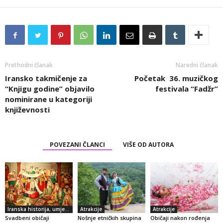
Prethodni članak
Naredni članak
Iransko takmičenje za
Početak 36. muzičkog
“Knjigu godine” objavilo
festivala “Fadžr”
nominirane u kategoriji
književnosti
POVEZANI ČLANCI
VIŠE OD AUTORA
Iranska historija, umjetnost i kultura
Atrakcije
Atrakcije
Svadbeni običaji
Nošnje etničkih skupina
Običaji nakon rođenja