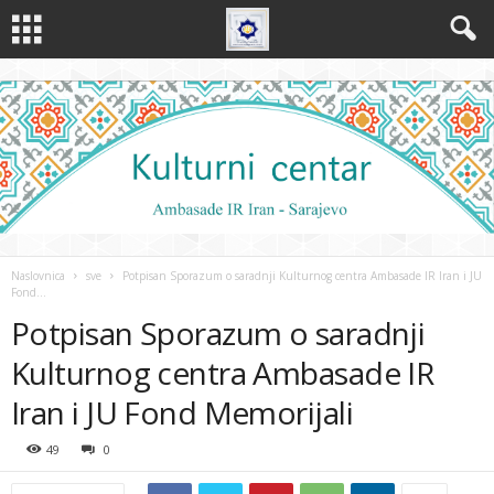
Naslovnica
sve
Potpisan Sporazum o saradnji Kulturnog centra Ambasade IR Iran i JU
Fond...
Potpisan Sporazum o saradnji
Kulturnog centra Ambasade IR
Iran i JU Fond Memorijali
49
0