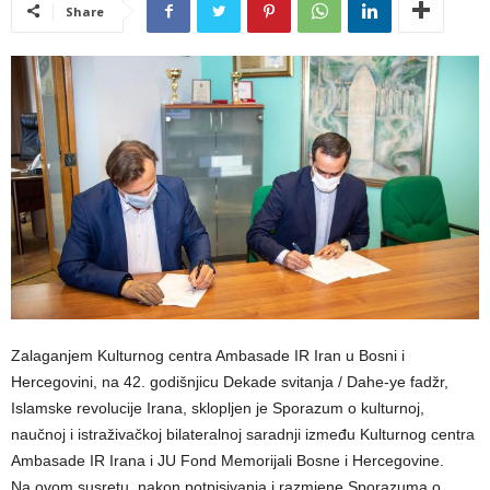
Share
Zalaganjem Kulturnog centra Ambasade IR Iran u Bosni i
Hercegovini, na 42. godišnjicu Dekade svitanja / Dahe-ye fadžr,
Islamske revolucije Irana, sklopljen je Sporazum o kulturnoj,
naučnoj i istraživačkoj bilateralnoj saradnji između Kulturnog centra
Ambasade IR Irana i JU Fond Memorijali Bosne i Hercegovine.
Na ovom susretu, nakon potpisivanja i razmjene Sporazuma o