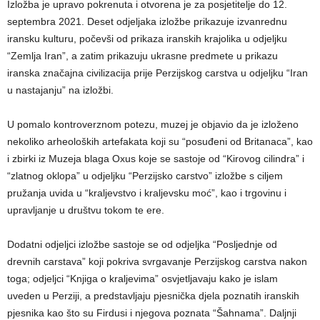
Izložba je upravo pokrenuta i otvorena je za posjetitelje do 12.
septembra 2021. Deset odjeljaka izložbe prikazuje izvanrednu
iransku kulturu, počevši od prikaza iranskih krajolika u odjeljku
“Zemlja Iran”, a zatim prikazuju ukrasne predmete u prikazu
iranska značajna civilizacija prije Perzijskog carstva u odjeljku “Iran
u nastajanju” na izložbi.
U pomalo kontroverznom potezu, muzej je objavio da je izloženo
nekoliko arheoloških artefakata koji su “posuđeni od Britanaca”, kao
i zbirki iz Muzeja blaga Oxus koje se sastoje od “Kirovog cilindra” i
“zlatnog oklopa” u odjeljku “Perzijsko carstvo” izložbe s ciljem
pružanja uvida u “kraljevstvo i kraljevsku moć”, kao i trgovinu i
upravljanje u društvu tokom te ere.
Dodatni odjeljci izložbe sastoje se od odjeljka “Posljednje od
drevnih carstava” koji pokriva svrgavanje Perzijskog carstva nakon
toga; odjeljci “Knjiga o kraljevima” osvjetljavaju kako je islam
uveden u Perziji, a predstavljaju pjesnička djela poznatih iranskih
pjesnika kao što su Firdusi i njegova poznata “Šahnama”. Daljnji