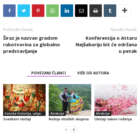
Prethodni članak
Naredni članak
Širaz je nazvan gradom
Konferencija o Attaru
rukotvorina za globalno
Nejšaburiju bit će održana
predstavljanje
u petak
POVEZANI ČLANCI
VIŠE OD AUTORA
Iranska historija, umjetnost i kultura
Atrakcije
Atrakcije
Svadbeni običaji
Nošnje etničkih skupina
Običaji nakon rođenja