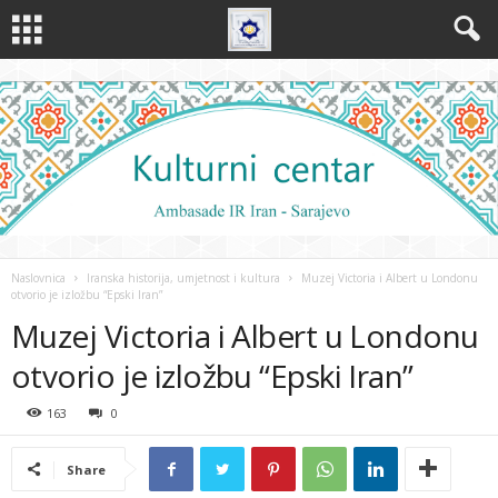
Naslovnica
Iranska historija, umjetnost i kultura
Muzej Victoria i Albert u Londonu
otvorio je izložbu “Epski Iran”
Muzej Victoria i Albert u Londonu
otvorio je izložbu “Epski Iran”
163
0
Share