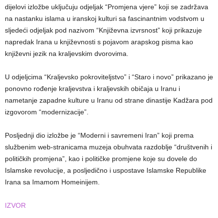
dijelovi izložbe uključuju odjeljak “Promjena vjere” koji se zadržava
na nastanku islama u iranskoj kulturi sa fascinantnim vodstvom u
sljedeći odjeljak pod nazivom “Književna izvrsnost” koji prikazuje
napredak Irana u književnosti s pojavom arapskog pisma kao
književni jezik na kraljevskim dvorovima.
U odjeljcima “Kraljevsko pokroviteljstvo” i “Staro i novo” prikazano je
ponovno rođenje kraljevstva i kraljevskih običaja u Iranu i
nametanje zapadne kulture u Iranu od strane dinastije Kadžara pod
izgovorom “modernizacije”.
Posljednji dio izložbe je “Moderni i savremeni Iran” koji prema
službenim web-stranicama muzeja obuhvata razdoblje “društvenih i
političkih promjena”, kao i političke promjene koje su dovele do
Islamske revolucije, a posljedično i uspostave Islamske Republike
Irana sa Imamom Homeinijem.
IZVOR