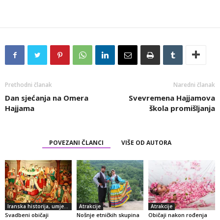
Prethodni članak
Naredni članak
Dan sjećanja na Omera
Svevremena Hajjamova
Hajjama
škola promišljanja
POVEZANI ČLANCI
VIŠE OD AUTORA
Iranska historija, umjetnost i kultura
Atrakcije
Atrakcije
Svadbeni običaji
Nošnje etničkih skupina
Običaji nakon rođenja