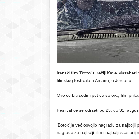
r
S
a
r
a
Iranski film ‘Botox’ u režiji Kave Mazahe
filmskog festivala u Amanu, u Jordanu.
j
e
Ovo će biti sedmi put da se ovaj film pr
v
Festival će se održati od 23. do 31. avgu
o
‘Botox’ je već osvojio nagradu za najbolji
nagrade za najbolji film i najbolji scenarij 