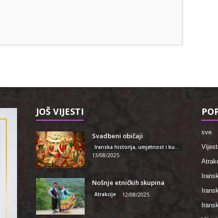
JOŠ VIJESTI
POP
sve
Svadbeni običaji
Vijest
Iranska historija, umjetnost i kultura
13/08/2025
Atrakc
Iransk
Nošnje etničkih skupina
Irans
Atrakcije
12/08/2025
Iransk