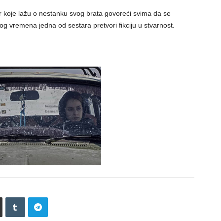
ar koje lažu o nestanku svog brata govoreći svima da se
g vremena jedna od sestara pretvori fikciju u stvarnost.