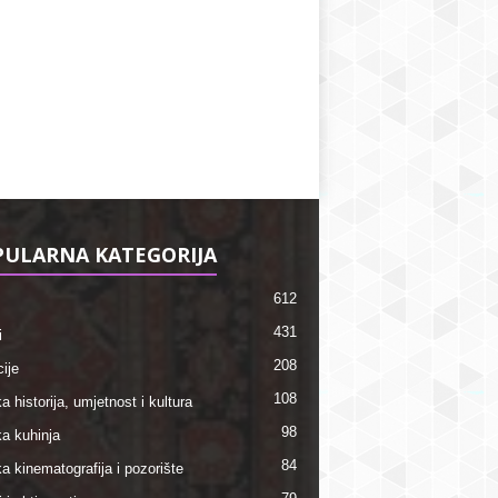
ULARNA KATEGORIJA
612
431
i
208
ije
108
a historija, umjetnost i kultura
98
ka kuhinja
84
a kinematografija i pozorište