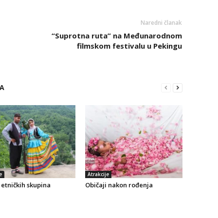
Naredni članak
“Suprotna ruta” na Međunarodnom
filmskom festivalu u Pekingu
RA
e
Atrakcije
etničkih skupina
Običaji nakon rođenja