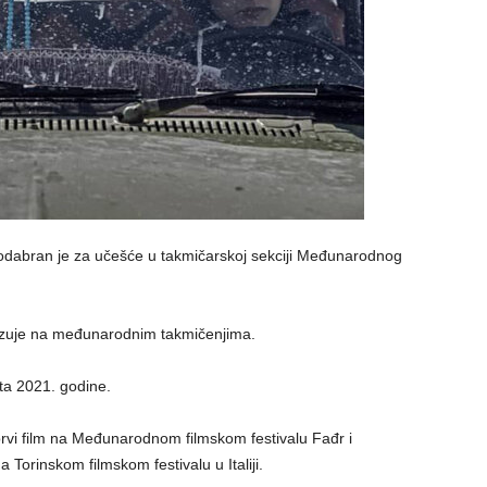
ri odabran je za učešće u takmičarskoj sekciji Međunarodnog
ikazuje na međunarodnim takmičenjima.
sta 2021. godine.
 prvi film na Međunarodnom filmskom festivalu Fađr i
na Torinskom filmskom festivalu u Italiji.