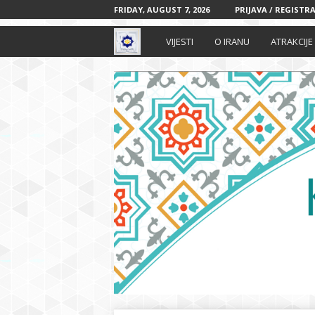
FRIDAY, AUGUST 7, 2026
PRIJAVA / REGISTRA
I
VIJESTI
O IRANU
ATRAKCIJE
r
a
n
s
k
i
k
u