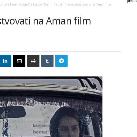
[inst
Iranska kinematografija i pozorište
Iranski film će učestvovati na Aman film
estvovati na Aman film