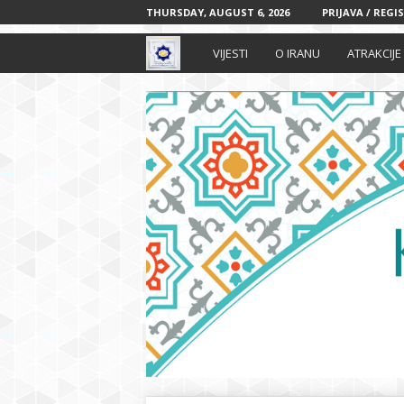
THURSDAY, AUGUST 6, 2026
PRIJAVA / REGI
I
VIJESTI
O IRANU
ATRAKCIJE
r
a
n
s
k
i
k
u