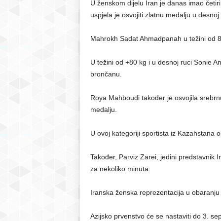
U ženskom dijelu Iran je danas imao četir
uspjela je osvojiti zlatnu medalju u desnoj i 
Mahrokh Sadat Ahmadpanah u težini od 80 kg
U težini od +80 kg i u desnoj ruci Sonie 
brončanu.
Roya Mahboudi također je osvojila srebrnu
medalju.
U ovoj kategoriji sportista iz Kazahstana os
Također, Parviz Zarei, jedini predstavnik I
za nekoliko minuta.
Iranska ženska reprezentacija u obaranju r
Azijsko prvenstvo će se nastaviti do 3. se