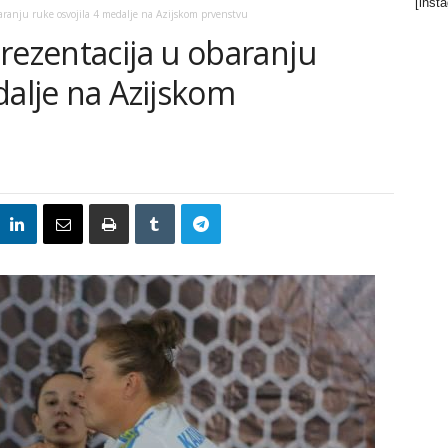
[inst
aranju ruke osvojila 4 medalje na Azijskom prvenstvu
rezentacija u obaranju
dalje na Azijskom