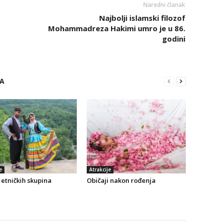
Naredni članak
Najbolji islamski filozof
Mohammadreza Hakimi umro je u 86.
godini
RA
e
Atrakcije
etničkih skupina
Običaji nakon rođenja