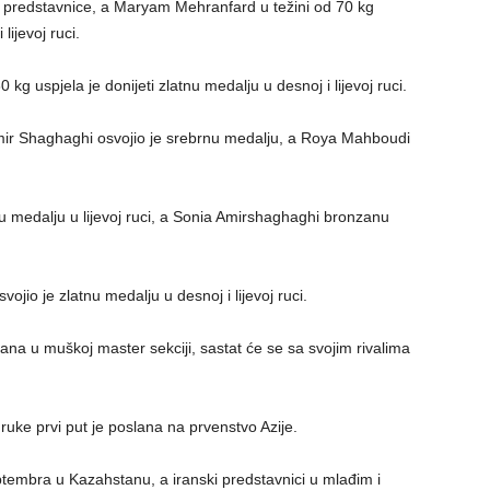
i predstavnice, a Maryam Mehranfard u težini od 70 kg
lijevoj ruci.
 uspjela je donijeti zlatnu medalju u desnoj i lijevoj ruci.
Amir Shaghaghi osvojio je srebrnu medalju, a Roya Mahboudi
 medalju u lijevoj ruci, a Sonia Amirshaghaghi bronzanu
vojio je zlatnu medalju u desnoj i lijevoj ruci.
rana u muškoj master sekciji, sastat će se sa svojim rivalima
uke prvi put je poslana na prvenstvo Azije.
ptembra u Kazahstanu, a iranski predstavnici u mlađim i