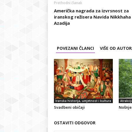
Prethodni članak
Američka nagrada za izvrsnost za
iranskog režisera Navida Nikkhaha
Azadija
POVEZANI ČLANCI
VIŠE OD AUTO
Iranska historija, umjetnost i kultura
Atrakcij
Svadbeni običaji
Nošnje 
OSTAVITI ODGOVOR