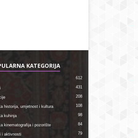
ULARNA KATEGORIJA
612
431
i
208
ije
108
a historija, umjetnost i kultura
98
ka kuhinja
84
a kinematografija i pozorište
79
i i aktivnosti