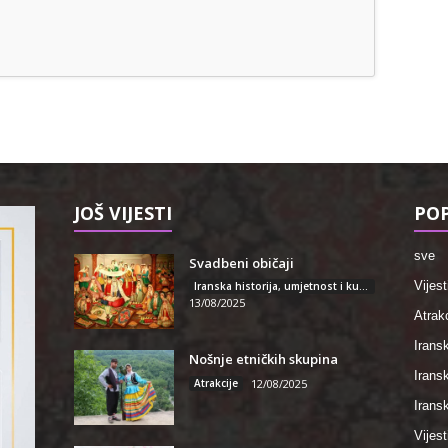
JOŠ VIJESTI
POP
sve
Svadbeni običaji
Vijest
Iranska historija, umjetnost i kultura
13/08/2025
Atrakc
Iransk
Nošnje etničkih skupina
Irans
Atrakcije
12/08/2025
Iransk
Vijest