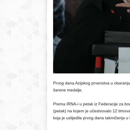
r
S
a
r
a
j
Prvog dana Azijskog prvenstva u obaranju r
e
šarene medalje.
v
Prema IRNA-i u petak iz Federacije za bod
(petak) na kojem je učestvovalo 12 timova 
o
koja je uslijedila prvog dana takmičenja u 