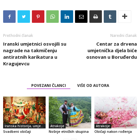
Prethodni članak
Naredni članak
Iranski umjetnici osvojili su
Centar za drvena
nagrade na takmičenju
umjetnička djela biće
antiratnih karikatura u
osnovan u Boruđerdu
Kragujevcu
POVEZANI ČLANCI
VIŠE OD AUTORA
Iranska historija, umjetnost i kultura
Atrakcije
Atrakcije
Svadbeni običaji
Nošnje etničkih skupina
Običaji nakon rođenja