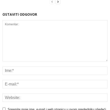
OSTAVITI ODGOVOR
Spremite moje ime, e-mail i web stranicu u ovom pregledniku sljedeći