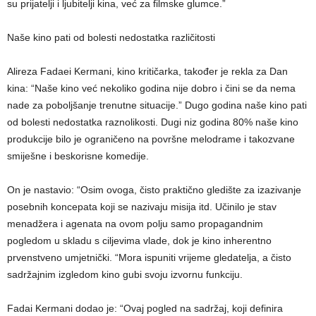
su prijatelji i ljubitelji kina, već za filmske glumce.”
Naše kino pati od bolesti nedostatka različitosti
Alireza Fadaei Kermani, kino kritičarka, također je rekla za Dan
kina: “Naše kino već nekoliko godina nije dobro i čini se da nema
nade za poboljšanje trenutne situacije.” Dugo godina naše kino pati
od bolesti nedostatka raznolikosti. Dugi niz godina 80% naše kino
produkcije bilo je ograničeno na površne melodrame i takozvane
smiješne i beskorisne komedije.
On je nastavio: “Osim ovoga, čisto praktično gledište za izazivanje
posebnih koncepata koji se nazivaju misija itd. Učinilo je stav
menadžera i agenata na ovom polju samo propagandnim
pogledom u skladu s ciljevima vlade, dok je kino inherentno
prvenstveno umjetnički. “Mora ispuniti vrijeme gledatelja, a čisto
sadržajnim izgledom kino gubi svoju izvornu funkciju.
Fadai Kermani dodao je: “Ovaj pogled na sadržaj, koji definira