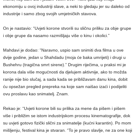
ekonomiju u ovoj industriji slave, a neki to gledaju jer su daleko od
industrije i samo zbog svojih umjetničkih stavova.
On je nastavio: “Uvjeti korone stvorili su sličnu priliku za obje grupe
i obje grupe da nasamo razmišljaju više o kinu i okolici.”
Mahdavi je dodao: “Naravno, uspio sam snimiti dva filma u ove
dvije godine, jedan u Shahdadu (moja će baka umrijeti) i drugi u
Bushehru (tragična smrt sirene).” Drugim riječima, u praksi mi je
korona dala više mogućnosti da djelujem aktivnije, ako to možda
ranije nije bio slučaj, a sada kada se približavam danu kina, dobit
ću opsežan pregled prepreka na koje sam naišao izaći i podijeliti
ovu proslavu kao snimatelj. Znam.
Rekao je: “Uvjeti korone bili su prilika za mene da pišem i pišem
više i približim se istom industrijskom procesu kinematografije, dok
su uvjeti gotovo fizički slični za snimatelje (kućni karantin). Po mom
mišljenju, festival kina je stvaran. “To je pravo slavlje, ne za one koji