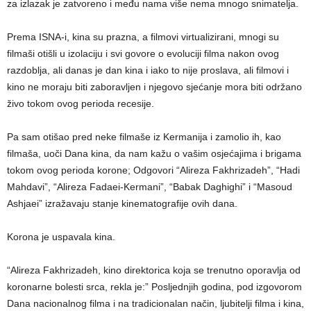
za izlazak je zatvoreno i među nama više nema mnogo snimatelja.
Prema ISNA-i, kina su prazna, a filmovi virtualizirani, mnogi su
filmaši otišli u izolaciju i svi govore o evoluciji filma nakon ovog
razdoblja, ali danas je dan kina i iako to nije proslava, ali filmovi i
kino ne moraju biti zaboravljen i njegovo sjećanje mora biti održano
živo tokom ovog perioda recesije.
Pa sam otišao pred neke filmaše iz Kermanija i zamolio ih, kao
filmaša, uoči Dana kina, da nam kažu o vašim osjećajima i brigama
tokom ovog perioda korone; Odgovori “Alireza Fakhrizadeh”, “Hadi
Mahdavi”, “Alireza Fadaei-Kermani”, “Babak Daghighi” i “Masoud
Ashjaei” izražavaju stanje kinematografije ovih dana.
Korona je uspavala kina.
“Alireza Fakhrizadeh, kino direktorica koja se trenutno oporavlja od
koronarne bolesti srca, rekla je:” Posljednjih godina, pod izgovorom
Dana nacionalnog filma i na tradicionalan način, ljubitelji filma i kina,