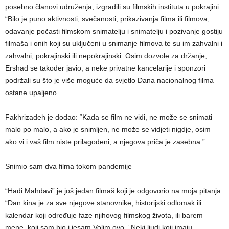
posebno članovi udruženja, izgradili su filmskih instituta u pokrajini.
“Bilo je puno aktivnosti, svečanosti, prikazivanja filma ili filmova,
odavanje počasti filmskom snimatelju i snimatelju i pozivanje gostiju
filmaša i onih koji su uključeni u snimanje filmova te su im zahvalni i
zahvalni, pokrajinski ili nepokrajinski. Osim dozvole za držanje,
Ershad se također javio, a neke privatne kancelarije i sponzori
podržali su što je više moguće da svjetlo Dana nacionalnog filma
ostane upaljeno.
Fakhrizadeh je dodao: “Kada se film ne vidi, ne može se snimati
malo po malo, a ako je snimljen, ne može se vidjeti nigdje, osim
ako vi i vaš film niste prilagođeni, a njegova priča je zasebna.”
Snimio sam dva filma tokom pandemije
“Hadi Mahdavi” je još jedan filmaš koji je odgovorio na moja pitanja:
“Dan kina je za sve njegove stanovnike, historijski odlomak ili
kalendar koji određuje faze njihovog filmskog života, ili barem
mene, koji sam bio i jesam Volim ovo.” Neki ljudi koji imaju