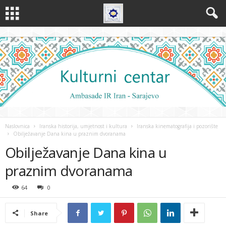
Naslovnica
Iranska historija, umjetnost i kultura
Iranska kinematografija i pozorište
Obilježavanje Dana kina u praznim dvoranama
Obilježavanje Dana kina u
praznim dvoranama
64
0
Share