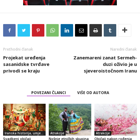
Prethodni članak
Naredni članak
Projekat uređenja
Zanemareni zanat Sermeh-
sasanidske tvrđave
duzi oživio je u
privodi se kraju
sjeveroistočnom Iranu
POVEZANI ČLANCI
VIŠE OD AUTORA
Iranska historija, umjetnost i kultura
Atrakcije
Atrakcije
Svadbeni običaji
Nošnje etničkih skupina
Običaji nakon rođenja