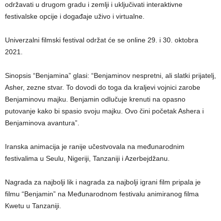
održavati u drugom gradu i zemlji i uključivati interaktivne
festivalske opcije i događaje uživo i virtualne.
Univerzalni filmski festival održat će se online 29. i 30. oktobra
2021.
Sinopsis “Benjamina” glasi: “Benjaminov nespretni, ali slatki prijatelj,
Asher, zezne stvar. To dovodi do toga da kraljevi vojnici zarobe
Benjaminovu majku. Benjamin odlučuje krenuti na opasno
putovanje kako bi spasio svoju majku. Ovo čini početak Ashera i
Benjaminova avantura”.
Iranska animacija je ranije učestvovala na međunarodnim
festivalima u Seulu, Nigeriji, Tanzaniji i Azerbejdžanu.
Nagrada za najbolji lik i nagrada za najbolji igrani film pripala je
filmu “Benjamin” na Međunarodnom festivalu animiranog filma
Kwetu u Tanzaniji.