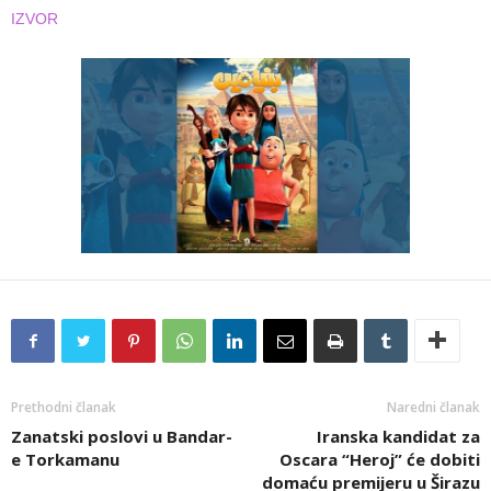
IZVOR
Prethodni članak
Naredni članak
Zanatski poslovi u Bandar-
Iranska kandidat za
e Torkamanu
Oscara “Heroj” će dobiti
domaću premijeru u Širazu