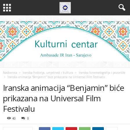
Naslovnica
Iranska historija, umjetnost i kultura
Iranska kinematografija i pozorište
Iranska animacija “Benjamin” biće prikazana na Universal Film Festivalu
Iranska animacija “Benjamin” biće
prikazana na Universal Film
Festivalu
40
0