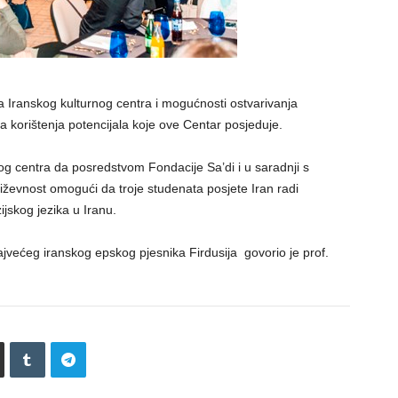
ma Iranskog kulturnog centra i mogućnosti ostvarivanja
a korištenja potencijala koje ove Centar posjeduje.
rnog centra da posredstvom Fondacije Sa’di i u saradnji s
njiževnost omogući da troje studenata posjete Iran radi
jskog jezika u Iranu.
ajvećeg iranskog epskog pjesnika Firdusija govorio je prof.