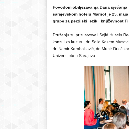
Povodom obilježavanja Dana sjećanja na
r
sarajevskom hotelu Marriot je 23. maja
grupe za perzijski jezik i književnost F
S
Druženju su prisustvovali Sejid Husein Re
a
konzul za kulturu, dr. Sejid Kazem Musavi, 
dr. Namir Karahalilović, dr. Munir Drkić kao
r
Univerziteta u Sarajevu.
a
j
e
v
o