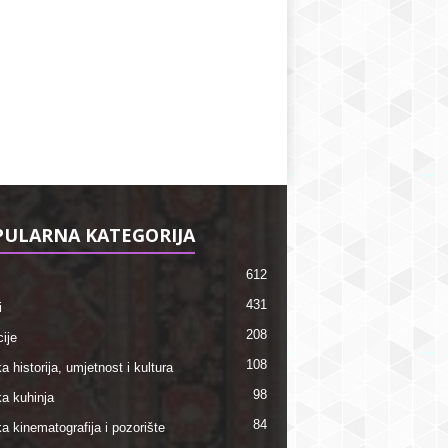
ULARNA KATEGORIJA
612
431
i
208
ije
108
a historija, umjetnost i kultura
98
ka kuhinja
84
a kinematografija i pozorište