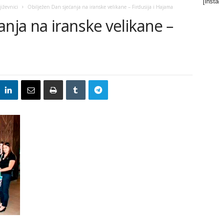
[inst
jiževnici
Obilježen Dan sjećanja na iranske velikane – Firdusija i Hajama
anja na iranske velikane –