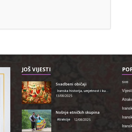
JOŠ VIJESTI
POP
sve
Svadbeni običaji
Vijest
Iranska historija, umjetnost i kultura
13/08/2025
Atrakc
Iransk
Nošnje etničkih skupina
Irans
Atrakcije
12/08/2025
Iransk