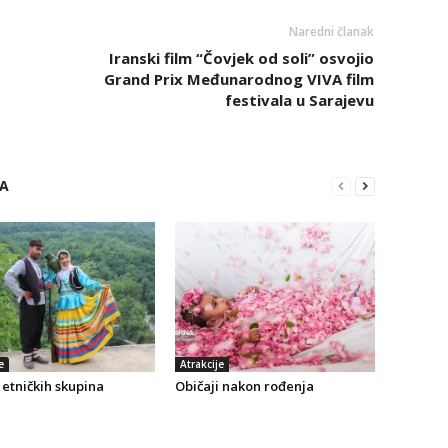
Naredni članak
Iranski film “Čovjek od soli” osvojio
Grand Prix Međunarodnog VIVA film
festivala u Sarajevu
RA
e
Atrakcije
etničkih skupina
Običaji nakon rođenja