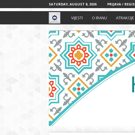
SATURDAY, AUGUST 8, 2026
PRIJAVA / REGI
I
VIJESTI
O IRANU
ATRAKCIJE
r
a
n
s
k
i
k
u