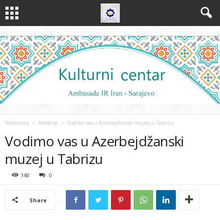
Naslovnica
Atrakcije
Vodimo vas u Azerbejdžanski muzej u Tabrizu
Vodimo vas u Azerbejdžanski
muzej u Tabrizu
148
0
Share