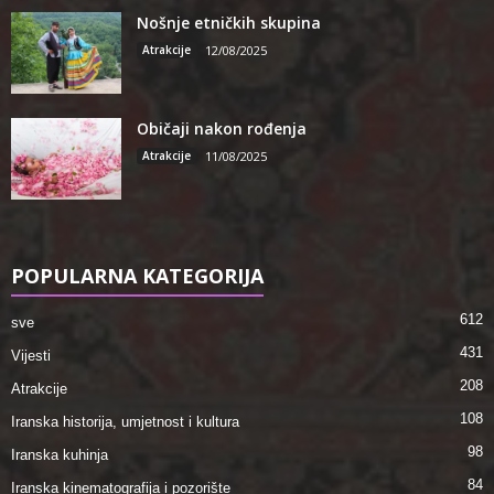
Nošnje etničkih skupina
Atrakcije
12/08/2025
Običaji nakon rođenja
Atrakcije
11/08/2025
POPULARNA KATEGORIJA
612
sve
431
Vijesti
208
Atrakcije
108
Iranska historija, umjetnost i kultura
98
Iranska kuhinja
84
Iranska kinematografija i pozorište