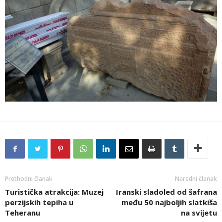
Prethodni članak
Naredni članak
Turistička atrakcija: Muzej
Iranski sladoled od šafrana
perzijskih tepiha u
među 50 najboljih slatkiša
Teheranu
na svijetu