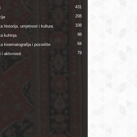
431
i
208
ije
108
a historija, umjetnost i kultura
98
ka kuhinja
84
a kinematografija i pozorište
79
i i aktivnosti