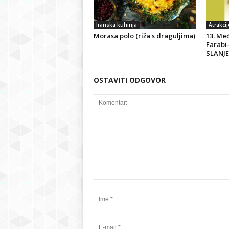
Iranska kuhinja
Atrakcij
Morasa polo (riža s draguljima)
13. Me
Farabi
SLANJE
OSTAVITI ODGOVOR