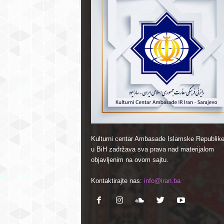
Kulturni centar Ambasade Islamske Republike
u BiH zadržava sva prava nad materijalom
objavljenim na ovom sajtu.
Kontaktirajte nas:
info@iran.ba