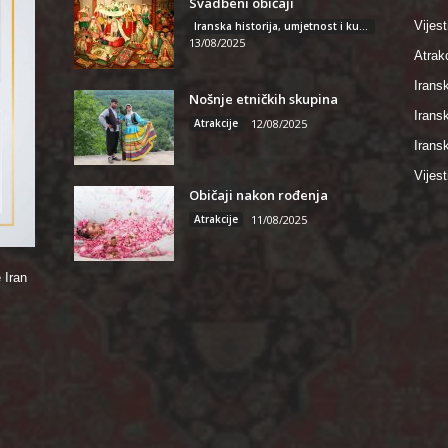
Svadbeni običaji
Vijest
Iranska historija, umjetnost i kultura
13/08/2025
Atrakc
Iransk
Nošnje etničkih skupina
Irans
Atrakcije
12/08/2025
Iransk
Vijest
Običaji nakon rođenja
Atrakcije
11/08/2025
 Iran