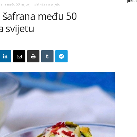
[inst
frana među 50 najboljih slatkiša na svijetu
d šafrana među 50
a svijetu