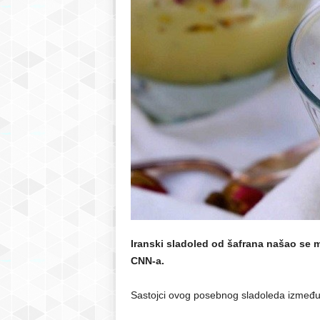
r
S
a
r
a
j
e
Iranski sladoled od šafrana našao se me
v
CNN-a.
o
Sastojci ovog posebnog sladoleda između o