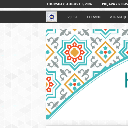
THURSDAY, AUGUST 6, 2026
PRIJAVA / REGI
I
VIJESTI
O IRANU
ATRAKCIJE
r
a
n
s
k
i
k
u