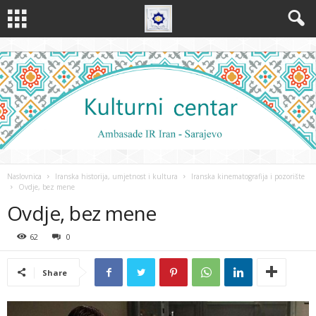
Naslovnica
Iranska historija, umjetnost i kultura
Iranska kinematografija i pozorište
Ovdje, bez mene
Ovdje, bez mene
62
0
Share