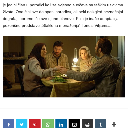
je jedini član u ‎porodici koji se svjesno suočava sa teškim uslovima
života. Ona čini sve da spasi porodicu, ali ‎neki naizgled beznačajni
događaji poremetiće sve njene planove. Film je inače adaptacija
pozorišne predstave „Staklena menažerija“ Tenesi Vilijamsa.