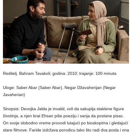
Reditelj. Bahram Tavakoli; godina: 2010; trajanje: 100 minuta
Uloge: Saber Abar (Saber Abar), Negar Džavaherijan (Negar
Javaherian)
Sinopsis: Devojka Jalda je invalid, voli da sakuplja staklene figure
životinja, a njen brat Ehsan piše ‎poeziju i sanja da postane pisac.
On svoje slobodno vreme provodi lutajući po bioskopima i ‎gledajući
stare filmove. Faride izdržava porodicu tako što radi dva posla i ona