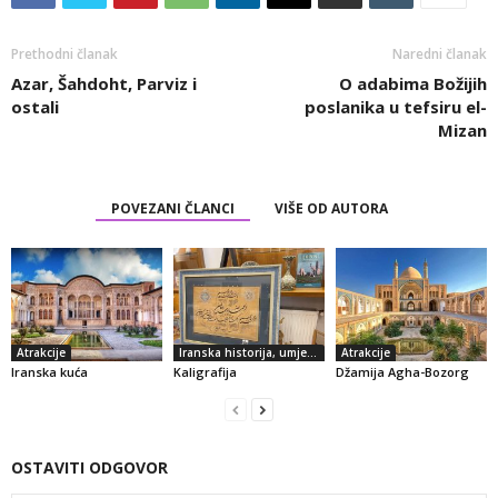
Prethodni članak
Naredni članak
Azar, Šahdoht, Parviz i
O adabima Božijih
ostali
poslanika u tefsiru el-
Mizan
POVEZANI ČLANCI
VIŠE OD AUTORA
Atrakcije
Iranska historija, umjetnost i kultura
Atrakcije
Iranska kuća
Kaligrafija
Džamija Agha-Bozorg
OSTAVITI ODGOVOR