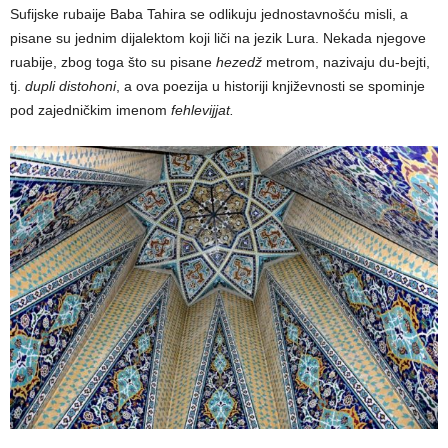
Sufijske rubaije Baba Tahira se odlikuju jednostavnošću misli, a
pisane su jednim dijalektom koji liči na jezik Lura. Nekada njegove
ruabije, zbog toga što su pisane
hezedž
metrom, nazivaju du-bejti,
tj.
dupli distohoni
, a ova poezija u historiji književnosti se spominje
pod zajedničkim imenom
fehlevijjat.