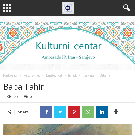
Naslovnica
Perzijski jezik i književnost
Iranski književnici
Baba Tahir
Baba Tahir
125
0
Share