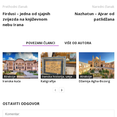
Prethodni članak
Naredni članak
Firdusi – jedna od sjajnih
Nazhatun – Ajvar od
zvijezda na književnom
patlidžana
nebu Irana
POVEZANI ČLANCI
VIŠE OD AUTORA
Atrakcije
Iranska historija, umjetnost i kultura
Atrakcije
Iranska kuća
Kaligrafija
Džamija Agha-Bozorg
OSTAVITI ODGOVOR