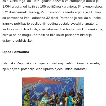
897. Osim toga, do 1998. godine dozvolu za štampanje dobilo je
1.064 glasila, od kojih su 105 političkog karaktera, 64 ekonomskog,
572 društveno-kulturnog, 278 naučnog, a među kojima je i 13 koja
su posvećena ženi, odnosno 32 djeci. Potrebno je reći da su neke
iranske publikacije posljednjih godina postale svetski priznate, a
sadržaji mnogih od njih, specijalizovanih u humanističkim naukama,
nikako se ne mogu uporediti sa bilo kojim periodom historije
državne publicistike.
Djeca i omladina
Islamska Republika Iran spada u red najmlađih država na svijetu, i
njen najveći potencijal čine upravo djeca i mladi naraštaji.