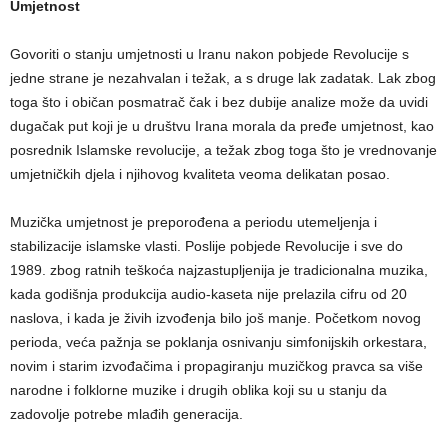
Umjetnost
Govoriti o stanju umjetnosti u Iranu nakon pobjede Revolucije s
jedne strane je nezahvalan i težak, a s druge lak zadatak. Lak zbog
toga što i običan posmatrač čak i bez dubije analize može da uvidi
dugačak put koji je u društvu Irana morala da pređe umjetnost, kao
posrednik Islamske revolucije, a težak zbog toga što je vrednovanje
umjetničkih djela i njihovog kvaliteta veoma delikatan posao.
Muzička umjetnost je preporođena a periodu utemeljenja i
stabilizacije islamske vlasti. Poslije pobjede Revolucije i sve do
1989. zbog ratnih teškoća najzastupljenija je tradicionalna muzika,
kada godišnja produkcija audio-kaseta nije prelazila cifru od 20
naslova, i kada je živih izvođenja bilo još manje. Početkom novog
perioda, veća pažnja se poklanja osnivanju simfonijskih orkestara,
novim i starim izvođačima i propagiranju muzičkog pravca sa više
narodne i folklorne muzike i drugih oblika koji su u stanju da
zadovolje potrebe mlađih generacija.