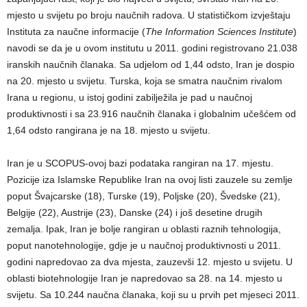
mjesto u svijetu po broju naučnih radova. U statističkom izvještaju
Instituta za naučne informacije (
The Information Sciences Institute
)
navodi se da je u ovom institutu u 2011. godini registrovano 21.038
iranskih naučnih članaka. Sa udjelom od 1,44 odsto, Iran je dospio
na 20. mjesto u svijetu. Turska, koja se smatra naučnim rivalom
Irana u regionu, u istoj godini zabilježila je pad u naučnoj
produktivnosti i sa 23.916 naučnih članaka i globalnim učešćem od
1,64 odsto rangirana je na 18. mjesto u svijetu.
Iran je u SCOPUS-ovoj bazi podataka rangiran na 17. mjestu.
Pozicije iza Islamske Republike Iran na ovoj listi zauzele su zemlje
poput Švajcarske (18), Turske (19), Poljske (20), Švedske (21),
Belgije (22), Austrije (23), Danske (24) i još desetine drugih
zemalja. Ipak, Iran je bolje rangiran u oblasti raznih tehnologija,
poput nanotehnologije, gdje je u naučnoj produktivnosti u 2011.
godini napredovao za dva mjesta, zauzevši 12. mjesto u svijetu. U
oblasti biotehnologije Iran je napredovao sa 28. na 14. mjesto u
svijetu. Sa 10.244 naučna članaka, koji su u prvih pet mjeseci 2011.