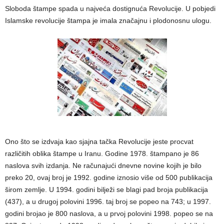
Sloboda štampe spada u najveća dostignuća Revolucije. U pobjedi
Islamske revolucije štampa je imala značajnu i plodonosnu ulogu.
Ono što se izdvaja kao sjajna tačka Revolucije jeste procvat
različitih oblika štampe u Iranu. Godine 1978. štampano je 86
naslova svih izdanja. Ne računajući dnevne novine kojih je bilo
preko 20, ovaj broj je 1992. godine iznosio više od 500 publikacija
širom zemlje. U 1994. godini bilježi se blagi pad broja publikacija
(437), a u drugoj polovini 1996. taj broj se popeo na 743; u 1997.
godini brojao je 800 naslova, a u prvoj polovini 1998. popeo se na