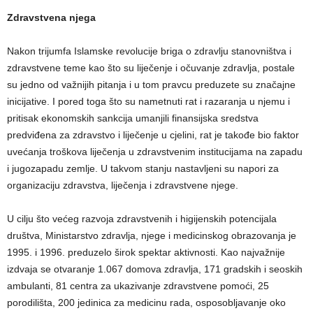
Zdravstvena njega
Nakon trijumfa Islamske revolucije briga o zdravlju stanovništva i
zdravstvene teme kao što su liječenje i očuvanje zdravlja, postale
su jedno od važnijih pitanja i u tom pravcu preduzete su značajne
inicijative. I pored toga što su nametnuti rat i razaranja u njemu i
pritisak ekonomskih sankcija umanjili finansijska sredstva
predviđena za zdravstvo i liječenje u cjelini, rat je takođe bio faktor
uvećanja troškova liječenja u zdravstvenim institucijama na zapadu
i jugozapadu zemlje. U takvom stanju nastavljeni su napori za
organizaciju zdravstva, liječenja i zdravstvene njege.
U cilju što većeg razvoja zdravstvenih i higijenskih potencijala
društva, Ministarstvo zdravlja, njege i medicinskog obrazovanja je
1995. i 1996. preduzelo širok spektar aktivnosti. Kao najvažnije
izdvaja se otvaranje 1.067 domova zdravlja, 171 gradskih i seoskih
ambulanti, 81 centra za ukazivanje zdravstvene pomoći, 25
porodilišta, 200 jedinica za medicinu rada, osposobljavanje oko