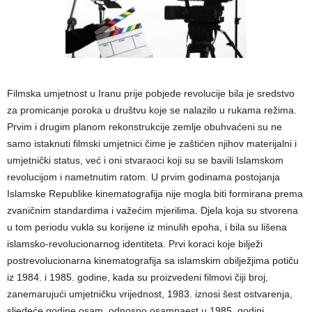
Filmska umjetnost u Iranu prije pobjede revolucije bila je sredstvo
za promicanje poroka u društvu koje se nalazilo u rukama režima.
Prvim i drugim planom rekonstrukcije zemlje obuhvaćeni su ne
samo istaknuti filmski umjetnici čime je zaštićen njihov materijalni i
umjetnički status, već i oni stvaraoci koji su se bavili Islamskom
revolucijom i nametnutim ratom. U prvim godinama postojanja
Islamske Republike kinematografija nije mogla biti formirana prema
zvaničnim standardima i važećim mjerilima. Djela koja su stvorena
u tom periodu vukla su korijene iz minulih epoha, i bila su lišena
islamsko-revolucionarnog identiteta. Prvi koraci koje bilježi
postrevolucionarna kinematografija sa islamskim obilježjima potiču
iz 1984. i 1985. godine, kada su proizvedeni filmovi čiji broj,
zanemarujući umjetničku vrijednost, 1983. iznosi šest ostvarenja,
sljedeće godine osam, odnosno osamnaest u 1985. godini.