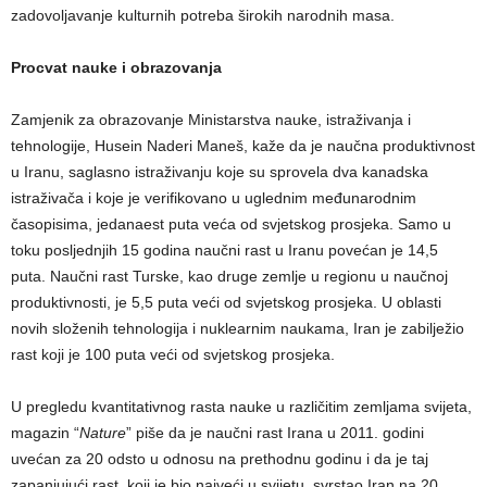
zadovoljavanje kulturnih potreba širokih narodnih masa.
Procvat nauke i obrazovanja
Zamjenik za obrazovanje Ministarstva nauke, istraživanja i
tehnologije, Husein Naderi Maneš, kaže da je naučna produktivnost
u Iranu, saglasno istraživanju koje su sprovela dva kanadska
istraživača i koje je verifikovano u uglednim međunarodnim
časopisima, jedanaest puta veća od svjetskog prosjeka. Samo u
toku posljednjih 15 godina naučni rast u Iranu povećan je 14,5
puta. Naučni rast Turske, kao druge zemlje u regionu u naučnoj
produktivnosti, je 5,5 puta veći od svjetskog prosjeka. U oblasti
novih složenih tehnologija i nuklearnim naukama, Iran je zabilježio
rast koji je 100 puta veći od svjetskog prosjeka.
U pregledu kvantitativnog rasta nauke u različitim zemljama svijeta,
magazin “
Nature
” piše da je naučni rast Irana u 2011. godini
uvećan za 20 odsto u odnosu na prethodnu godinu i da je taj
zapanjujući rast, koji je bio najveći u svijetu, svrstao Iran na 20.