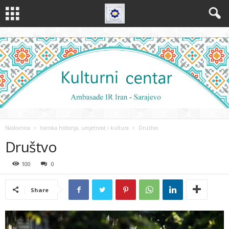
Naslovnica
Iranska historija, umjetnost i kultura
Društvo
Društvo
100
0
Share