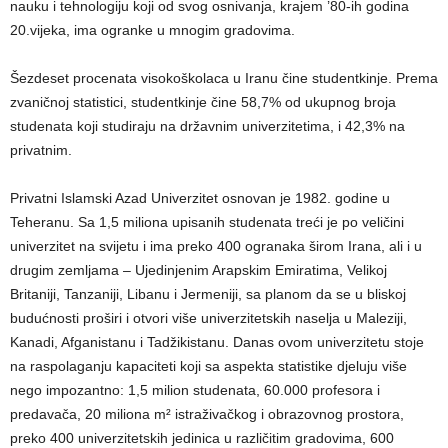
nauku i tehnologiju koji od svog osnivanja, krajem ’80-ih godina
20.vijeka, ima ogranke u mnogim gradovima.
Šezdeset procenata visokoškolaca u Iranu čine studentkinje. Prema
zvaničnoj statistici, studentkinje čine 58,7% od ukupnog broja
studenata koji studiraju na državnim univerzitetima, i 42,3% na
privatnim.
Privatni Islamski Azad Univerzitet osnovan je 1982. godine u
Teheranu. Sa 1,5 miliona upisanih studenata treći je po veličini
univerzitet na svijetu i ima preko 400 ogranaka širom Irana, ali i u
drugim zemljama – Ujedinjenim Arapskim Emiratima, Velikoj
Britaniji, Tanzaniji, Libanu i Jermeniji, sa planom da se u bliskoj
budućnosti proširi i otvori više univerzitetskih naselja u Maleziji,
Kanadi, Afganistanu i Tadžikistanu. Danas ovom univerzitetu stoje
na raspolaganju kapaciteti koji sa aspekta statistike djeluju više
nego impozantno: 1,5 milion studenata, 60.000 profesora i
predavača, 20 miliona m² istraživačkog i obrazovnog prostora,
preko 400 univerzitetskih jedinica u različitim gradovima, 600