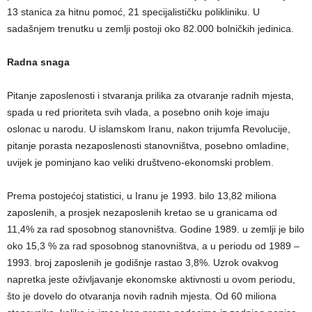
13 stanica za hitnu pomoć, 21 specijalističku polikliniku. U
sadašnjem trenutku u zemlji postoji oko 82.000 bolničkih jedinica.
Radna snaga
Pitanje zaposlenosti i stvaranja prilika za otvaranje radnih mjesta,
spada u red prioriteta svih vlada, a posebno onih koje imaju
oslonac u narodu. U islamskom Iranu, nakon trijumfa Revolucije,
pitanje porasta nezaposlenosti stanovništva, posebno omladine,
uvijek je pominjano kao veliki društveno-ekonomski problem.
Prema postojećoj statistici, u Iranu je 1993. bilo 13,82 miliona
zaposlenih, a prosjek nezaposlenih kretao se u granicama od
11,4% za rad sposobnog stanovništva. Godine 1989. u zemlji je bilo
oko 15,3 % za rad sposobnog stanovništva, a u periodu od 1989 –
1993. broj zaposlenih je godišnje rastao 3,8%. Uzrok ovakvog
napretka jeste oživljavanje ekonomske aktivnosti u ovom periodu,
što je dovelo do otvaranja novih radnih mjesta. Od 60 miliona