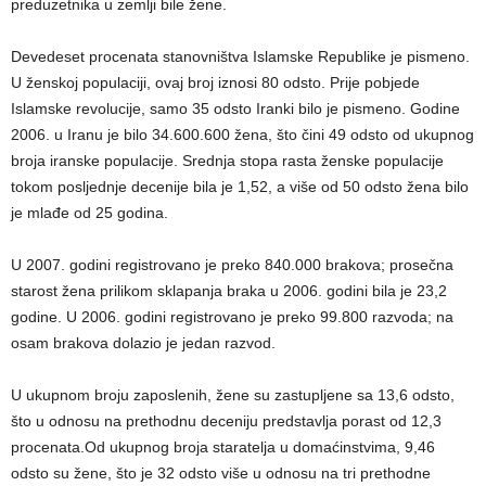
preduzetnika u zemlji bile žene.
Devedeset procenata stanovništva Islamske Republike je pismeno.
U ženskoj populaciji, ovaj broj iznosi 80 odsto. Prije pobjede
Islamske revolucije, samo 35 odsto Iranki bilo je pismeno. Godine
2006. u Iranu je bilo 34.600.600 žena, što čini 49 odsto od ukupnog
broja iranske populacije. Srednja stopa rasta ženske populacije
tokom posljednje decenije bila je 1,52, a više od 50 odsto žena bilo
je mlađe od 25 godina.
U 2007. godini registrovano je preko 840.000 brakova; prosečna
starost žena prilikom sklapanja braka u 2006. godini bila je 23,2
godine. U 2006. godini registrovano je preko 99.800 razvoda; na
osam brakova dolazio je jedan razvod.
U ukupnom broju zaposlenih, žene su zastupljene sa 13,6 odsto,
što u odnosu na prethodnu deceniju predstavlja porast od 12,3
procenata.Od ukupnog broja staratelja u domaćinstvima, 9,46
odsto su žene, što je 32 odsto više u odnosu na tri prethodne