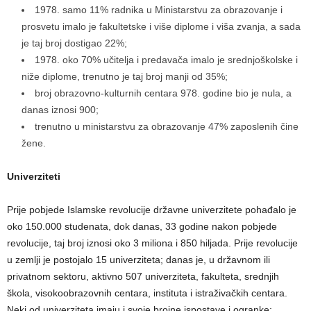
1978. samo 11% radnika u Ministarstvu za obrazovanje i
prosvetu imalo je fakultetske i više diplome i viša zvanja, a sada
je taj broj dostigao 22%;
1978. oko 70% učitelja i predavača imalo je srednjoškolske i
niže diplome, trenutno je taj broj manji od 35%;
broj obrazovno-kulturnih centara 978. godine bio je nula, a
danas iznosi 900;
trenutno u ministarstvu za obrazovanje 47% zaposlenih čine
žene.
Univerziteti
Prije pobjede Islamske revolucije državne univerzitete pohađalo je
oko 150.000 studenata, dok danas, 33 godine nakon pobjede
revolucije, taj broj iznosi oko 3 miliona i 850 hiljada. Prije revolucije
u zemlji je postojalo 15 univerziteta; danas je, u državnom ili
privatnom sektoru, aktivno 507 univerziteta, fakulteta, srednjih
škola, visokoobrazovnih centara, instituta i istraživačkih centara.
Neki od univerziteta imaju i svoje brojne ispostave i ogranke: