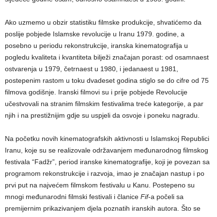
Ako uzmemo u obzir statistiku filmske produkcije, shvatićemo da
poslije pobjede Islamske revolucije u Iranu 1979. godine, a
posebno u periodu rekonstrukcije, iranska kinematografija u
pogledu kvaliteta i kvantiteta bilježi značajan porast: od osamnaest
ostvarenja u 1979, četrnaest u 1980, i jedanaest u 1981,
postepenim rastom u toku dvadeset godina stiglo se do cifre od 75
filmova godišnje. Iranski filmovi su i prije pobjede Revolucije
učestvovali na stranim filmskim festivalima treće kategorije, a par
njih i na prestižnijim gdje su uspjeli da osvoje i poneku nagradu.
Na početku novih kinematografskih aktivnosti u Islamskoj Republici
Iranu, koje su se realizovale održavanjem međunarodnog filmskog
festivala “Fadžr”, period iranske kinematografije, koji je povezan sa
programom rekonstrukcije i razvoja, imao je značajan nastup i po
prvi put na najvećem filmskom festivalu u Kanu. Postepeno su
mnogi međunarodni filmski festivali i članice
Fif
-a počeli sa
premijernim prikazivanjem djela poznatih iranskih autora. Što se