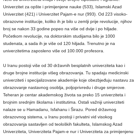
Univerzitet za opšte i primijenjene nauke (533), Islamski Azad
Univerzitet (421) i Univerzitet Pajam-e nur (993). Od 223 visoko-
obrazovne institucije, koliko ih je bilo u zemlji prije revolucije, njihov
broj se nakon 33 godine popeo na više od dvije i po hiljade.
Početkom revolucije, na doktorskim studijama bilo je 1000
studenata, a sada ih je više od 120 hiljada. Trenutno je na
univerzitetima zaposleno više od 100.000 profesora.
U Iranu postoji više od 30 državnih besplatnih univerziteta kao i
druge brojne institucije višeg obrazovanja. Tu spadaju medicinski
univerziteti i specijalizovane akademije koje obezbjeđuju nastavu za
obrazovanje nastavnog osoblja, poljoprivredu i druge smjerove.
Teheran je centar akademskog života sa preko 15 univerziteta i
brojnim srednjim školama i institutima. Ostali važniji univerziteti
nalaze se u Hamadanu, Isfahanu i Širazu. Pored državnog
obrazovnog sistema, u Iranu postoji i privatni vid visokog
obrazovanja sastavljen od teoloških fakulteta, Islamskog Azad
Univerziteta, Univerziteta Pajam-e nur i Univerziteta za primijenjenu