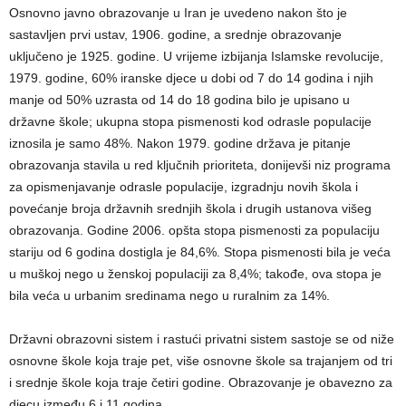
Osnovno javno obrazovanje u Iran je uvedeno nakon što je
sastavljen prvi ustav, 1906. godine, a srednje obrazovanje
uključeno je 1925. godine. U vrijeme izbijanja Islamske revolucije,
1979. godine, 60% iranske djece u dobi od 7 do 14 godina i njih
manje od 50% uzrasta od 14 do 18 godina bilo je upisano u
državne škole; ukupna stopa pismenosti kod odrasle populacije
iznosila je samo 48%. Nakon 1979. godine država je pitanje
obrazovanja stavila u red ključnih prioriteta, donijevši niz programa
za opismenjavanje odrasle populacije, izgradnju novih škola i
povećanje broja državnih srednjih škola i drugih ustanova višeg
obrazovanja. Godine 2006. opšta stopa pismenosti za populaciju
stariju od 6 godina dostigla je 84,6%. Stopa pismenosti bila je veća
u muškoj nego u ženskoj populaciji za 8,4%; takođe, ova stopa je
bila veća u urbanim sredinama nego u ruralnim za 14%.
Državni obrazovni sistem i rastući privatni sistem sastoje se od niže
osnovne škole koja traje pet, više osnovne škole sa trajanjem od tri
i srednje škole koja traje četiri godine. Obrazovanje je obavezno za
djecu između 6 i 11 godina.