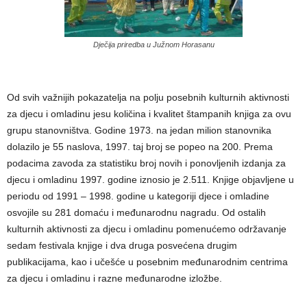
Dječija priredba u Južnom Horasanu
Od svih važnijih pokazatelja na polju posebnih kulturnih aktivnosti
za djecu i omladinu jesu količina i kvalitet štampanih knjiga za ovu
grupu stanovništva. Godine 1973. na jedan milion stanovnika
dolazilo je 55 naslova, 1997. taj broj se popeo na 200. Prema
podacima zavoda za statistiku broj novih i ponovljenih izdanja za
djecu i omladinu 1997. godine iznosio je 2.511. Knjige objavljene u
periodu od 1991 – 1998. godine u kategoriji djece i omladine
osvojile su 281 domaću i međunarodnu nagradu. Od ostalih
kulturnih aktivnosti za djecu i omladinu pomenućemo održavanje
sedam festivala knjige i dva druga posvećena drugim
publikacijama, kao i učešće u posebnim međunarodnim centrima
za djecu i omladinu i razne međunarodne izložbe.