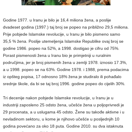
Godine 1977. u Iranu je bilo je 16,4 miliona žena, a poslije
dvadeset godina (1997.) taj broj se popeo na približno 29,5 miliona.
Prije pobjede Islamske revolucije, u Iranu je bilo pismeno samo
35,5 % žena. Poslije utemeljenja Islamske Republike ovaj broj se
godine 1986. popeo na 52%, a 1998. dostigao je cifru od 75%.
Porast pismenosti žena u Iranu bio je primjetniji u ruralnim
područjima, jer je broj pismenih žena u zemlji 1978. iznosio 17.3%,
a u 1998. popeo se na 63%. Godine 1978. i 1988, prema podacima
iz opšteg popisa, 17 odnosno 18% žena je studiralo ili pohađalo
srednje škole, da bi se taj broj 1996. godine popeo do cijelih 30%.
Tri decenije nakon pobjede Islamske revolucije, u Iranu je u
industriji zaposleno 25 odsto žena, učešće žena u poljoprivredi je
29 procenata, a u uslugama 45 odsto. Žene su takođe aktivne i u
nevladinom sektoru, u kome je njihovo učešće u posljednjih 10
godina povećano za oko 18 puta. Godine 2010. su dva istaknuta