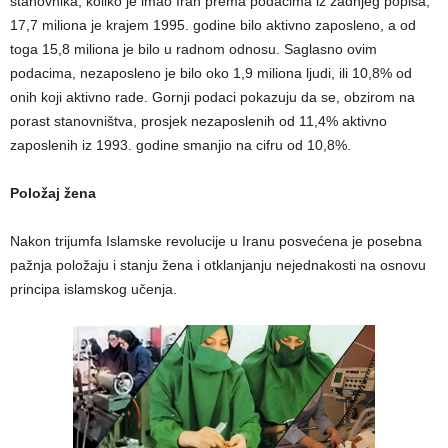
stanovnika, koliko je imao Iran prema podacima iz zadnjeg popisa,
17,7 miliona je krajem 1995. godine bilo aktivno zaposleno, a od
toga 15,8 miliona je bilo u radnom odnosu. Saglasno ovim
podacima, nezaposleno je bilo oko 1,9 miliona ljudi, ili 10,8% od
onih koji aktivno rade. Gornji podaci pokazuju da se, obzirom na
porast stanovništva, prosjek nezaposlenih od 11,4% aktivno
zaposlenih iz 1993. godine smanjio na cifru od 10,8%.
Položaj žena
Nakon trijumfa Islamske revolucije u Iranu posvećena je posebna
pažnja položaju i stanju žena i otklanjanju nejednakosti na osnovu
principa islamskog učenja.