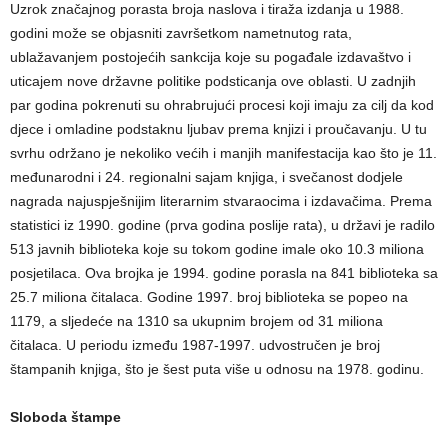
Uzrok značajnog porasta broja naslova i tiraža izdanja u 1988.
godini može se objasniti završetkom nametnutog rata,
ublažavanjem postojećih sankcija koje su pogađale izdavaštvo i
uticajem nove državne politike podsticanja ove oblasti. U zadnjih
par godina pokrenuti su ohrabrujući procesi koji imaju za cilj da kod
djece i omladine podstaknu ljubav prema knjizi i proučavanju. U tu
svrhu održano je nekoliko većih i manjih manifestacija kao što je 11.
međunarodni i 24. regionalni sajam knjiga, i svečanost dodjele
nagrada najuspješnijim literarnim stvaraocima i izdavačima. Prema
statistici iz 1990. godine (prva godina poslije rata), u državi je radilo
513 javnih biblioteka koje su tokom godine imale oko 10.3 miliona
posjetilaca. Ova brojka je 1994. godine porasla na 841 biblioteka sa
25.7 miliona čitalaca. Godine 1997. broj biblioteka se popeo na
1179, a sljedeće na 1310 sa ukupnim brojem od 31 miliona
čitalaca. U periodu između 1987-1997. udvostručen je broj
štampanih knjiga, što je šest puta više u odnosu na 1978. godinu.
Sloboda štampe