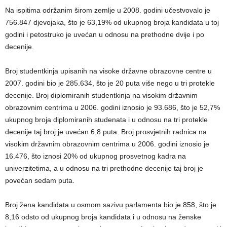
Na ispitima održanim širom zemlje u 2008. godini učestvovalo je
756.847 djevojaka, što je 63,19% od ukupnog broja kandidata u toj
godini i petostruko je uvećan u odnosu na prethodne dvije i po
decenije.
Broj studentkinja upisanih na visoke državne obrazovne centre u
2007. godini bio je 285.634, što je 20 puta više nego u tri protekle
decenije. Broj diplomiranih studentkinja na visokim državnim
obrazovnim centrima u 2006. godini iznosio je 93.686, što je 52,7%
ukupnog broja diplomiranih studenata i u odnosu na tri protekle
decenije taj broj je uvećan 6,8 puta. Broj prosvjetnih radnica na
visokim državnim obrazovnim centrima u 2006. godini iznosio je
16.476, što iznosi 20% od ukupnog prosvetnog kadra na
univerzitetima, a u odnosu na tri prethodne decenije taj broj je
povećan sedam puta.
Broj žena kandidata u osmom sazivu parlamenta bio je 858, što je
8,16 odsto od ukupnog broja kandidata i u odnosu na ženske