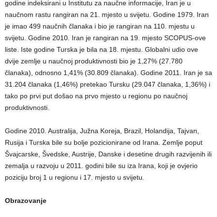
godine indeksirani u Institutu za naučne informacije, Iran je u
naučnom rastu rangiran na 21. mjesto u svijetu. Godine 1979. Iran
je imao 499 naučnih članaka i bio je rangiran na 110. mjestu u
svijetu. Godine 2010. Iran je rangiran na 19. mjesto SCOPUS-ove
liste. Iste godine Turska je bila na 18. mjestu. Globalni udio ove
dvije zemlje u naučnoj produktivnosti bio je 1,27% (27.780
članaka), odnosno 1,41% (30.809 članaka). Godine 2011. Iran je sa
31.204 članaka (1,46%) pretekao Tursku (29.047 članaka, 1,36%) i
tako po prvi put došao na prvo mjesto u regionu po naučnoj
produktivnosti.
Godine 2010. Australija, Južna Koreja, Brazil, Holandija, Tajvan,
Rusija i Turska bile su bolje pozicionirane od Irana. Zemlje poput
Švajcarske, Švedske, Austrije, Danske i desetine drugih razvijenih ili
zemalja u razvoju u 2011. godini bile su iza Irana, koji je ovjerio
poziciju broj 1 u regionu i 17. mjesto u svijetu.
Obrazovanje