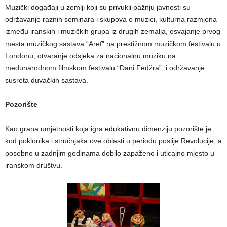
Muzički događaji u zemlji koji su privukli pažnju javnosti su
održavanje raznih seminara i skupova o muzici, kulturna razmjena
između iranskih i muzičkih grupa iz drugih zemalja, osvajanje prvog
mesta muzičkog sastava “Aref” na prestižnom muzičkom festivalu u
Londonu, otvaranje odsjeka za nacionalnu muziku na
međunarodnom filmskom festivalu “Dani Fedžra”, i održavanje
susreta duvačkih sastava.
Pozorište
Kao grana umjetnosti koja igra edukativnu dimenziju pozorište je
kod poklonika i stručnjaka ove oblasti u periodu poslije Revolucije, a
posebno u zadnjim godinama dobilo zapaženo i uticajno mjesto u
iranskom društvu.