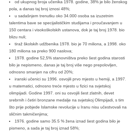
od ukupnog broja učenika 1978. godine, 38% je bilo ženskog
pola, a danas taj broj iznosi 48%;
u sadašnjem trenutku oko 34.000 osoba sa izuzetnim
talentima bave se specijalističkim studijama i proučavanjem u
150 centara i visokoškolskih ustanova, dok je taj broj 1978. bio
blizu nuli;
tiraž školskih udžbenika 1978. bio je 70 miliona, a 1998. oko
180 miliona sa preko 900 naslova;
1978. godine 52,5% stanovništva preko šest godina starosti
bilo je nepismeno, danas je taj broj više nego prepolovljen,
odnosno smanjen na cifru od 20%;
iranski učenici su 1996. osvojili prvo mjesto u hemiji, a 1997.
u matematici, odnosno treće mjesto u fizici na svjetskoj
olimpijadi. Godine 1997. oni su osvojili šest zlatnih, devet
srebrnih i četiri bronzane medalje na svjetskoj Olimpijadi, s tim
što prije pobjede Islamske revolucije u Iranu nisu učestvovali na
sličnim takmičenjima;
1976. godine samo 35.5 % žena iznad šest godina bilo je
pismeno, a sada je taj broj iznad 58%;