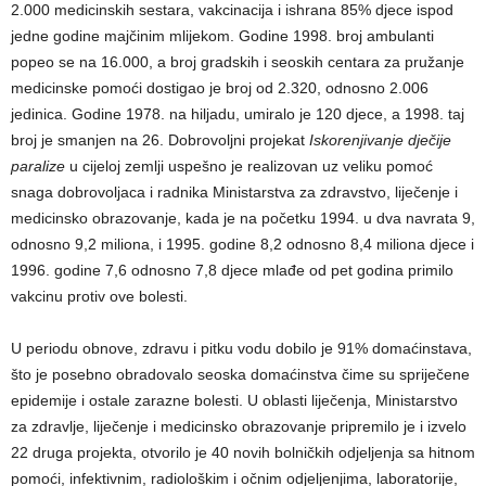
2.000 medicinskih sestara, vakcinacija i ishrana 85% djece ispod
jedne godine majčinim mlijekom. Godine 1998. broj ambulanti
popeo se na 16.000, a broj gradskih i seoskih centara za pružanje
medicinske pomoći dostigao je broj od 2.320, odnosno 2.006
jedinica. Godine 1978. na hiljadu, umiralo je 120 djece, a 1998. taj
broj je smanjen na 26. Dobrovoljni projekat
Iskorenjivanje dječije
paralize
u cijeloj zemlji uspešno je realizovan uz veliku pomoć
snaga dobrovoljaca i radnika Ministarstva za zdravstvo, liječenje i
medicinsko obrazovanje, kada je na početku 1994. u dva navrata 9,
odnosno 9,2 miliona, i 1995. godine 8,2 odnosno 8,4 miliona djece i
1996. godine 7,6 odnosno 7,8 djece mlađe od pet godina primilo
vakcinu protiv ove bolesti.
U periodu obnove, zdravu i pitku vodu dobilo je 91% domaćinstava,
što je posebno obradovalo seoska domaćinstva čime su spriječene
epidemije i ostale zarazne bolesti. U oblasti liječenja, Ministarstvo
za zdravlje, liječenje i medicinsko obrazovanje pripremilo je i izvelo
22 druga projekta, otvorilo je 40 novih bolničkih odjeljenja sa hitnom
pomoći, infektivnim, radiološkim i očnim odjeljenjima, laboratorije,