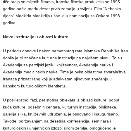
tiče broja snimljenih filmova, iranska filmska produkcija se 1995.
godine našla među deset prvih zemalja u svijetu. Film “Nebeska
djeca” Madžida Madžidija ušao je u nominaciju za Oskara 1998.
godine.
Nove institucije u oblasti kulture
U periodu obnove i nakon nametnutog rata Islamska Republika Iran
dobila je tri značajne kulturne institucije na najvišem nivou. To su
Akademija za perzijski jezik i književnost, Akademija nauka i
Akademija medicinskih nauka. Time je ovim oblastima stvaralaštva
Iranaca priznat rang koji je adekvatan njihovom značenju u
iranskom kulturološkom identitetu.
U poslijeratnoj fazi, pet stotina objekata iz oblasti kulture, poput
kuća kulture, posebnih centara, kulturnih institucija, biblioteka,
galerija slika, književnih udruženja, je osnovano i inaugurisano.
Takođe, održavanjem na desetina konferencija, seminara i
kulturoloških i umjetničkih izložbi širom zemlje, omogućeno je