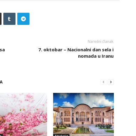
Naredni članak
rsa
7. oktobar – Nacionalni dan sela i
nomada u Iranu
RA