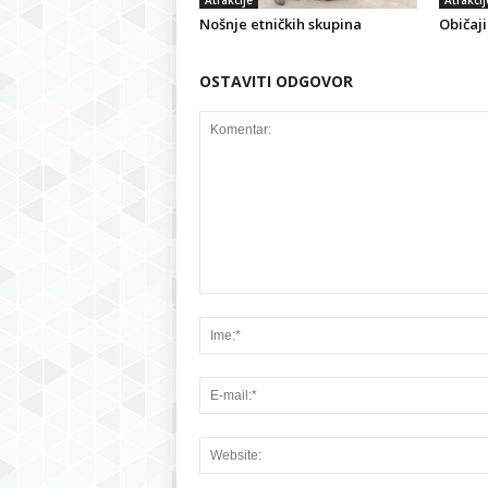
Atrakcije
Atrakcij
Nošnje etničkih skupina
Običaj
OSTAVITI ODGOVOR