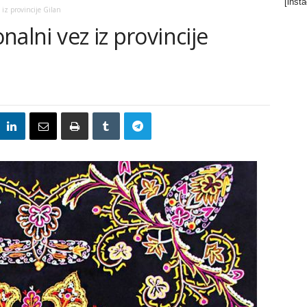
[inst
 iz provincije Gilan
onalni vez iz provincije