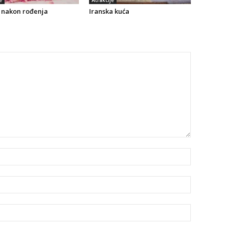
e
Atrakcije
i nakon rođenja
Iranska kuća