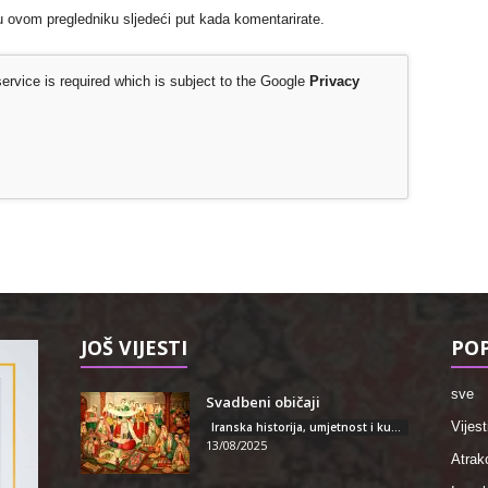
u ovom pregledniku sljedeći put kada komentarirate.
rvice is required which is subject to the Google
Privacy
JOŠ VIJESTI
POP
sve
Svadbeni običaji
Vijest
Iranska historija, umjetnost i kultura
13/08/2025
Atrakc