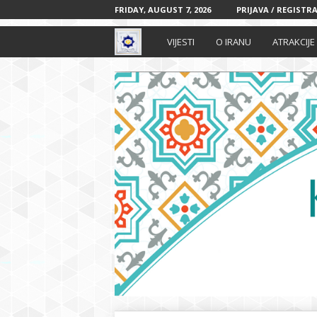
FRIDAY, AUGUST 7, 2026
PRIJAVA / REGISTRA
I
VIJESTI
O IRANU
ATRAKCIJE
r
a
n
s
k
i
k
u