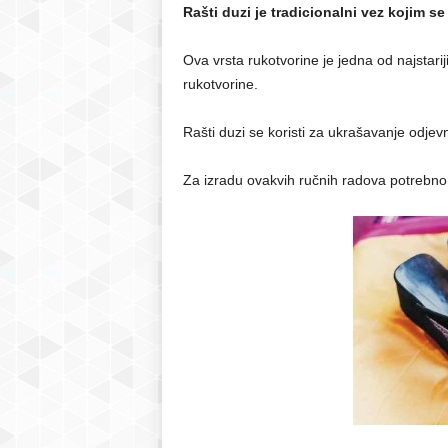
Rašti duzi je tradicionalni vez kojim s
Ova vrsta rukotvorine je jedna od najstari
rukotvorine.
Rašti duzi se koristi za ukrašavanje odjevni
Za izradu ovakvih ručnih radova potrebno