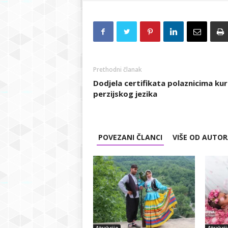
Prethodni članak
Dodjela certifikata polaznicima ku
perzijskog jezika
POVEZANI ČLANCI
VIŠE OD AUTO