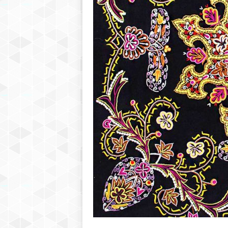
r
S
a
r
a
j
e
v
o