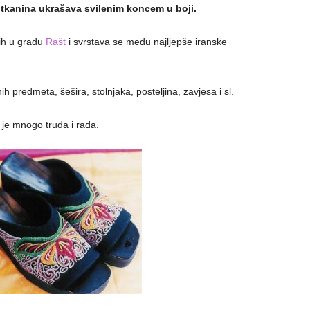
e tkanina ukrašava svilenim koncem u boji.
jih u gradu
Rašt
i svrstava se među najljepše iranske
h predmeta, šešira, stolnjaka, posteljina, zavjesa i sl.
 je mnogo truda i rada.