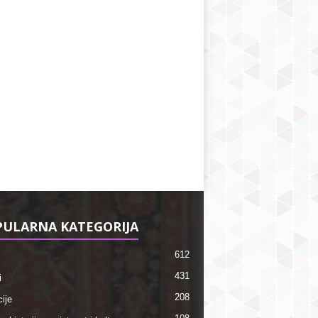
ULARNA KATEGORIJA
612
431
i
208
ije