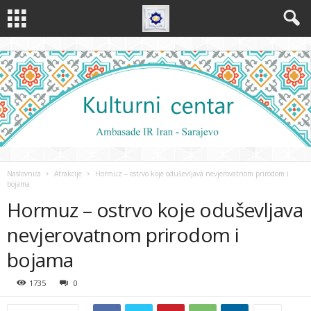
Naslovnica
Atrakcije
Hormuz – ostrvo koje oduševljava nevjerovatnom prirodom i
bojama
Hormuz – ostrvo koje oduševljava
nevjerovatnom prirodom i
bojama
1735
0