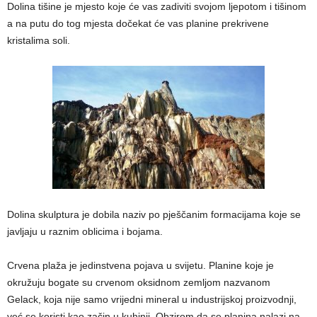
Dolina tišine je mjesto koje će vas zadiviti svojom ljepotom i tišinom
a na putu do tog mjesta dočekat će vas planine prekrivene
kristalima soli.
Dolina skulptura je dobila naziv po pješčanim formacijama koje se
javljaju u raznim oblicima i bojama.
Crvena plaža je jedinstvena pojava u svijetu. Planine koje je
okružuju bogate su crvenom oksidnom zemljom nazvanom
Gelack, koja nije samo vrijedni mineral u industrijskoj proizvodnji,
već se koristi kao začin u kuhinji. Obzirom da se planina nalazi na