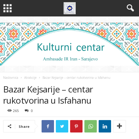
Naslovnica
Atrakcije
Bazar Kejsarije – centar rukotvorina u Isfahanu
Bazar Kejsarije – centar
rukotvorina u Isfahanu
265
0
Share