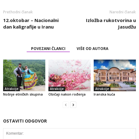
Prethodni članak
Naredni članak
12.oktobar – Nacionalni
Izložba rukotvorina u
dan kaligrafije u Iranu
Jasudžu
POVEZANI ČLANCI
VIŠE OD AUTORA
Atrakcije
Atrakcije
Atrakcije
Nošnje etničkih skupina
Običaji nakon rođenja
Iranska kuća
OSTAVITI ODGOVOR