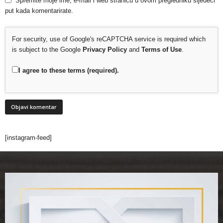
Spremite moje ime, e-mail i web stranicu u ovom pregledniku sljedeći
put kada komentarirate.
For security, use of Google's reCAPTCHA service is required which
is subject to the Google
Privacy Policy
and
Terms of Use
.
I agree to these terms (required).
[instagram-feed]