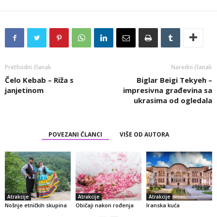
Prethodni članak
Naredni članak
Čelo Kebab – Riža s
Biglar Beigi Tekyeh –
janjetinom
impresivna građevina sa
ukrasima od ogledala
POVEZANI ČLANCI
VIŠE OD AUTORA
Atrakcije
Atrakcije
Atrakcije
Nošnje etničkih skupina
Običaji nakon rođenja
Iranska kuća