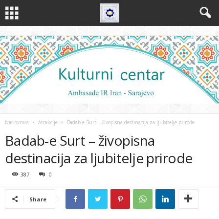
Naslovnica
Atrakcije
Badab-e Surt – živopisna destinacija za ljubitelje prirode
Badab-e Surt – živopisna
destinacija za ljubitelje prirode
387
0
Share