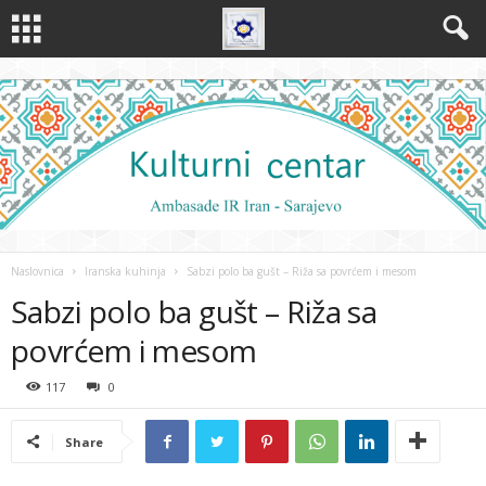
Naslovnica
Iranska kuhinja
Sabzi polo ba gušt – Riža sa povrćem i mesom
Sabzi polo ba gušt – Riža sa
povrćem i mesom
117
0
Share