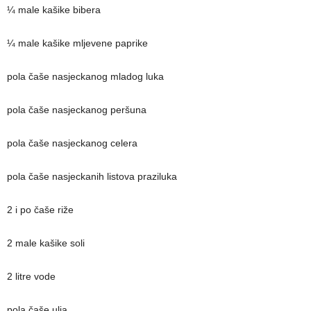
¼ male kašike bibera
¼ male kašike mljevene paprike
pola čaše nasjeckanog mladog luka
pola čaše nasjeckanog peršuna
pola čaše nasjeckanog celera
pola čaše nasjeckanih listova praziluka
2 i po čaše riže
2 male kašike soli
2 litre vode
pola čaše ulja