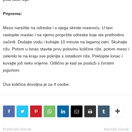
Priprema:
Meso narežite na odreske i s njega skinite masnoću. U tavi
rastopite maslac i na njemu propržite odreske koje ste prethodno
začinili. Dodajte vodu i kuhajte 10 minuta na laganoj vatri. Skuhajte
rižu. Potom u lonac stavite prvu polovinu količine riže, potom meso i
zelenilo te na kraju sve pokrijte s ostatkom riže. Poklopite lonac i
kuvajte još neko vrijeme. Odlično je kad se posluži s čvrstim
jogurtom.
Ova količina dovoljna je za 4 osobe.
Prethodni članak
Naredni članak