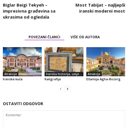
Biglar Beigi Tekyeh –
Most Tabijat – najljepši
impresivna građevina sa
iranski moderni most
ukrasima od ogledala
POVEZANI ČLANCI
VIŠE OD AUTORA
Atrakcije
Iranska historija, umjetnost i kultura
Atrakcije
Iranska kuća
Kaligrafija
Džamija Agha-Bozorg
OSTAVITI ODGOVOR