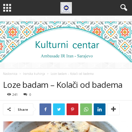
Naslovnica
Iranska kuhinja
Loze badam – Kolači od badema
Loze badam – Kolači od badema
241
0
Share