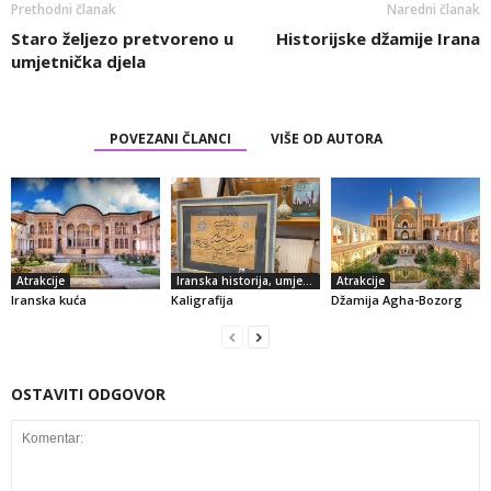
Prethodni članak
Naredni članak
Staro željezo pretvoreno u
Historijske džamije Irana
umjetnička djela
POVEZANI ČLANCI
VIŠE OD AUTORA
Atrakcije
Iranska historija, umjetnost i kultura
Atrakcije
Iranska kuća
Kaligrafija
Džamija Agha-Bozorg
OSTAVITI ODGOVOR