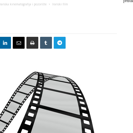
[inst
Iranska kinematografija i pozorište
Iranski film