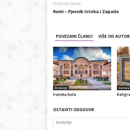
Prethodni članak
Rumi – Pjesnik Istoka i Zapada
POVEZANI ČLANCI
VIŠE OD AUTO
Atrakcije
Iranska 
Iranska kuća
Kaligra
OSTAVITI ODGOVOR