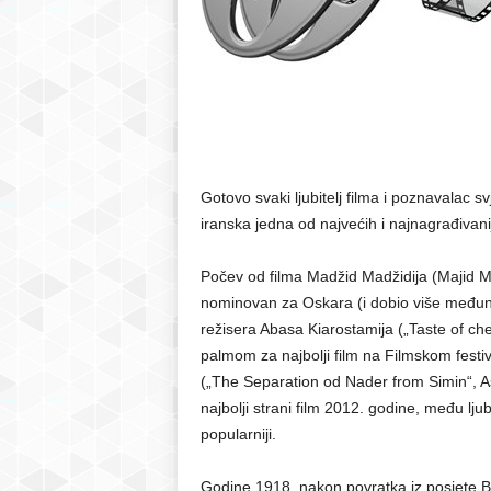
r
S
a
r
Gotovo svaki ljubitelj filma i poznavalac s
iranska jedna od najvećih i najnagrađivani
a
Počev od filma Madžid Madžidija (Majid Maj
j
nominovan za Oskara (i dobio više međun
režisera Abasa Kiarostamija („Taste of ch
e
palmom za najbolji film na Filmskom festi
(„The Separation od Nader from Simin“, A
v
najbolji strani film 2012. godine, među lju
o
popularniji.
Godine 1918, nakon povratka iz posjete Bel