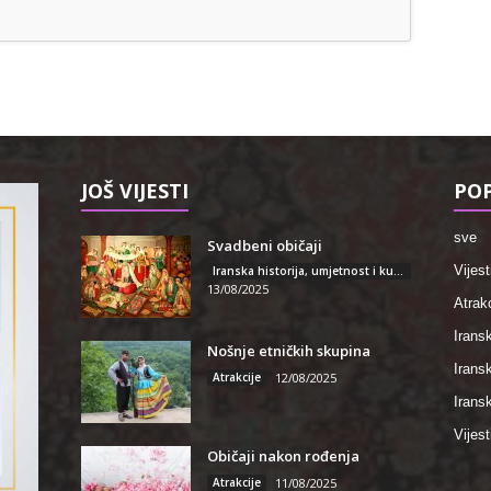
JOŠ VIJESTI
POP
sve
Svadbeni običaji
Vijest
Iranska historija, umjetnost i kultura
13/08/2025
Atrakc
Iransk
Nošnje etničkih skupina
Irans
Atrakcije
12/08/2025
Iransk
Vijest
Običaji nakon rođenja
Atrakcije
11/08/2025