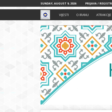
SUNDAY, AUGUST 9, 2026
PRIJAVA / REGISTR
I
VIJESTI
O IRANU
ATRAKCIJE
r
a
n
s
k
i
k
u