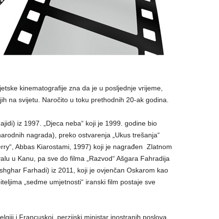
vjetske kinematografije zna da je u posljednje vrijeme,
jih na svijetu. Naročito u toku prethodnih 20-ak godina.
idi) iz 1997. „Djeca neba“ koji je 1999. godine bio
arodnih nagrada), preko ostvarenja „Ukus trešanja“
erry“, Abbas Kiarostami, 1997) koji je nagrađen Zlatnom
valu u Kanu, pa sve do filma „Razvod“ Ašgara Fahradija
shghar Farhadi) iz 2011, koji je ovjenčan Oskarom kao
biteljima „sedme umjetnosti“ iranski film postaje sve
giji i Francuskoj, perzijski ministar inostranih poslova