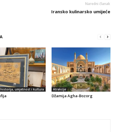
Naredni članak
Iransko kulinarsko umijeće
RA
historija, umjetnost i kultura
Atrakcije
fija
Džamija Agha-Bozorg