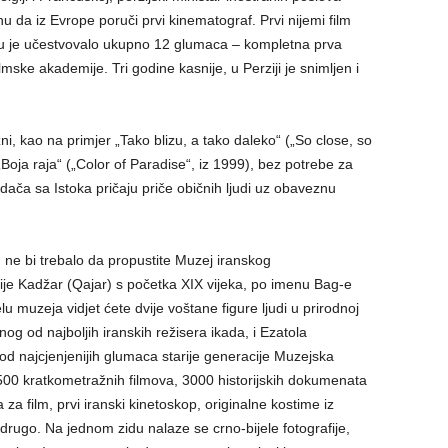
 da iz Evrope poruči prvi kinematograf. Prvi nijemi film
emu je učestvovalo ukupno 12 glumaca – kompletna prva
ske akademije. Tri godine kasnije, u Perziji je snimljen i
ni, kao na primjer „Tako blizu, a tako daleko“ („So close, so
 „Boja raja“ („Color of Paradise“, iz 1999), bez potrebe za
edača sa Istoka pričaju priče običnih ljudi uz obaveznu
u ne bi trebalo da propustite Muzej iranskog
tije Kadžar (Qajar) s početka XIX vijeka, po imenu Bag-e
muzeja vidjet ćete dvije voštane figure ljudi u prirodnoj
nog od najboljih iranskih režisera ikada, i Ezatola
d najcjenjenijih glumaca starije generacije Muzejska
500 kratkometražnih filmova, 3000 historijskih dokumenata
 za film, prvi iranski kinetoskop, originalne kostime iz
i drugo. Na jednom zidu nalaze se crno-bijele fotografije,