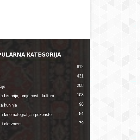
ULARNA KATEGORIJA
612
431
i
208
ije
108
a historija, umjetnost i kultura
98
ka kuhinja
84
a kinematografija i pozorište
79
i i aktivnosti