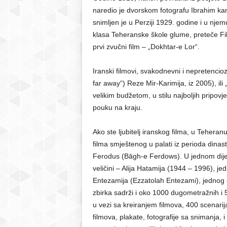
naredio je dvorskom fotografu Ibrahim kanu
snimljen je u Perziji 1929. godine i u nj
klasa Teheranske škole glume, preteče Film
prvi zvučni film – „Dokhtar-e Lor“.
Iranski filmovi, svakodnevni i nepretencioz
far away“) Reze Mir-Karimija, iz 2005), ili
velikim budžetom, u stilu najboljih pripovj
pouku na kraju.
Ako ste ljubitelj iranskog filma, u Teheran
filma smještenog u palati iz perioda dinas
Ferodus (Bāgh-e Ferdows). U jednom dijelu 
veličini – Alija Hatamija (1944 – 1996), jed
Entezamija (Ezzatolah Entezami), jednog o
zbirka sadrži i oko 1000 dugometražnih i 
u vezi sa kreiranjem filmova, 400 scenarija
filmova, plakate, fotografije sa snimanja, 