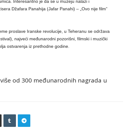
lumica. Interesantno je da se u muzeju nalazi i
sera Džafara Panahija (Jafar Panahi) – „Ovo nije film“
jeme proslave Iranske revolucije, u Teheranu se održava
stival), najveći međunarodni pozorišni, filmski i muzički
bolja ostvarenja iz prethodne godine.
ili više od 300 međunarodnih nagrada u