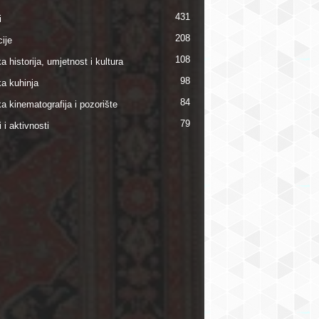
431
i
208
ije
108
a historija, umjetnost i kultura
98
ka kuhinja
84
a kinematografija i pozorište
79
i i aktivnosti