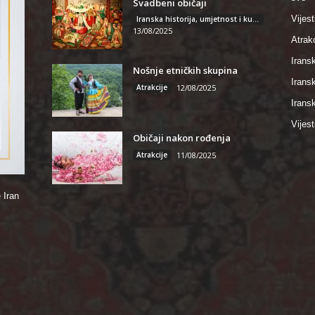
Svadbeni običaji
Vijest
Iranska historija, umjetnost i kultura
13/08/2025
Atrakc
Iransk
Nošnje etničkih skupina
Irans
Atrakcije
12/08/2025
Iransk
Vijest
Običaji nakon rođenja
Atrakcije
11/08/2025
 Iran