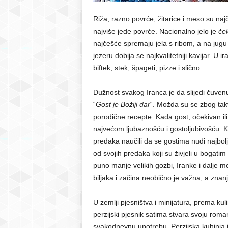
Riža, razno povrće, žitarice i meso su na
najviše jede povrće. Nacionalno jelo je
če
najčešće spremaju jela s ribom, a na jugu 
jezeru dobija se najkvalitetniji kavijar. U 
biftek, stek, špageti, pizze i slično.
Dužnost svakog Iranca je da slijedi čuvenu
“
Gost je Božiji dar
“. Možda su se zbog tak
porodične recepte. Kada gost, očekivan il
najvećom ljubaznošću i gostoljubivošću. K
predaka naučili da se gostima nudi najbolj
od svojih predaka koji su živjeli u bogat
puno manje velikih gozbi, Iranke i dalje 
biljaka i začina neobično je važna, a znan
U zemlji pjesništva i minijatura, prema kul
perzijski pjesnik satima stvara svoju roman
svakodnevnu upotrebu. Perzijska kuhinja j