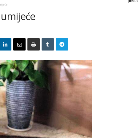
[inst
ijeće
 umijeće