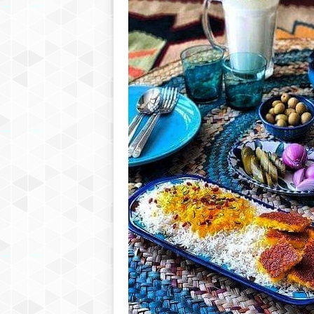
r
S
a
r
a
j
e
v
o