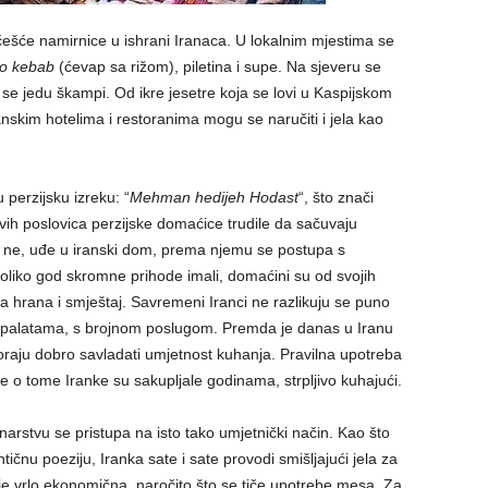
jčešće namirnice u ishrani Iranaca. U lokalnim mjestima se
lo kebab
(ćevap sa rižom), piletina i supe. Na sjeveru se
se jedu škampi. Od ikre jesetre koja se lovi u Kaspijskom
iranskim hotelima i restoranima mogu se naručiti i jela kao
 perzijsku izreku: “
Mehman hedijeh Hodast
“, što znači
vih poslovica perzijske domaćice trudile da sačuvaju
i ne, uđe u iranski dom, prema njemu se postupa s
oliko god skromne prihode imali, domaćini su od svojih
a hrana i smještaj. Savremeni Iranci ne razlikuju se puno
im palatama, s brojnom poslugom. Premda je danas u Iranu
moraju dobro savladati umjetnost kuhanja. Pravilna upotreba
je o tome Iranke su sakupljale godinama, strpljivo kuhajući.
inarstvu se pristupa na isto tako umjetnički način. Kao što
tičnu poeziju, Iranka sate i sate provodi smišljajući jela za
e vrlo ekonomična, naročito što se tiče upotrebe mesa. Za