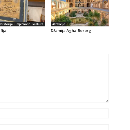
historija, umjetnost i kultura
Atrakcije
fija
Džamija Agha-Bozorg