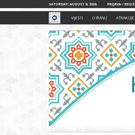
SATURDAY, AUGUST 8, 2026
PRIJAVA / REGI
I
VIJESTI
O IRANU
ATRAKCIJE
r
a
n
s
k
i
k
u