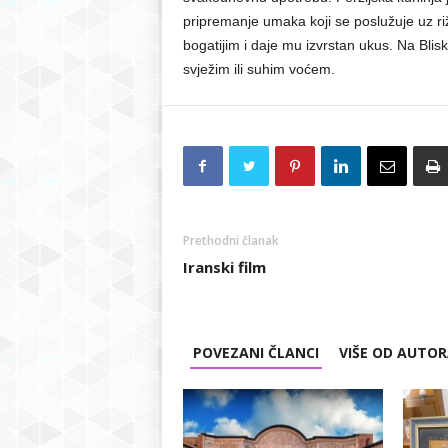
pripremanje umaka koji se poslužuje uz riž
bogatijim i daje mu izvrstan ukus. Na Bl
svježim ili suhim voćem.
Prethodni članak
Iranski film
POVEZANI ČLANCI
VIŠE OD AUTO