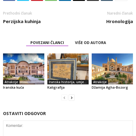
Prethodni članak
Naredni članak
Perzijska kuhinja
Hronologija
POVEZANI ČLANCI
VIŠE OD AUTORA
Atrakcije
Iranska historija, umjetnost i kultura
Atrakcije
Iranska kuća
Kaligrafija
Džamija Agha-Bozorg
OSTAVITI ODGOVOR