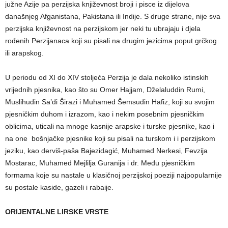
južne Azije pa perzijska književnost broji i pisce iz dijelova
današnjeg Afganistana, Pakistana ili Indije. S druge strane, nije sva
perzijska književnost na perzijskom jer neki tu ubrajaju i djela
rođenih Perzijanaca koji su pisali na drugim jezicima poput grčkog
ili arapskog.
U periodu od XI do XIV stoljeća Perzija je dala nekoliko istinskih
vrijednih pjesnika, kao što su Omer Hajjam, Dželaluddin Rumi,
Muslihudin Sa’di Širazi i Muhamed Šemsudin Hafiz, koji su svojim
pjesničkim duhom i izrazom, kao i nekim posebnim pjesničkim
oblicima, uticali na mnoge kasnije arapske i turske pjesnike, kao i
na one bošnjačke pjesnike koji su pisali na turskom i i perzijskom
jeziku, kao derviš-paša Bajezidagić, Muhamed Nerkesi, Fevzija
Mostarac, Muhamed Mejlilja Guranija i dr. Među pjesničkim
formama koje su nastale u klasičnoj perzijskoj poeziji najpopularnije
su postale kaside, gazeli i rabaije.
ORIJENTALNE LIRSKE VRSTE