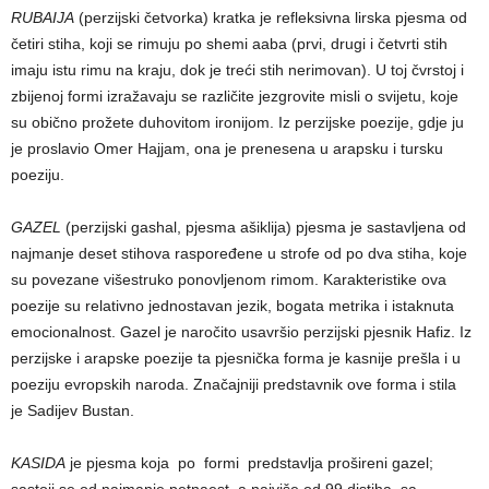
RUBAIJA
(perzijski četvorka) kratka je refleksivna lirska pjesma od
četiri stiha, koji se rimuju po shemi aaba (prvi, drugi i četvrti stih
imaju istu rimu na kraju, dok je treći stih nerimovan). U toj čvrstoj i
zbijenoj formi izražavaju se različite jezgrovite misli o svijetu, koje
su obično prožete duhovitom ironijom. Iz perzijske poezije, gdje ju
je proslavio Omer Hajjam, ona je prenesena u arapsku i tursku
poeziju.
GAZEL
(perzijski gashal, pjesma ašiklija) pjesma je sastavljena od
najmanje deset stihova raspoređene u strofe od po dva stiha, koje
su povezane višestruko ponovljenom rimom. Karakteristike ova
poezije su relativno jednostavan jezik, bogata metrika i istaknuta
emocionalnost. Gazel je naročito usavršio perzijski pjesnik Hafiz. Iz
perzijske i arapske poezije ta pjesnička forma je kasnije prešla i u
poeziju evropskih naroda. Značajniji predstavnik ove forma i stila
je Sadijev Bustan.
KASIDA
je pjesma koja po formi predstavlja prošireni gazel;