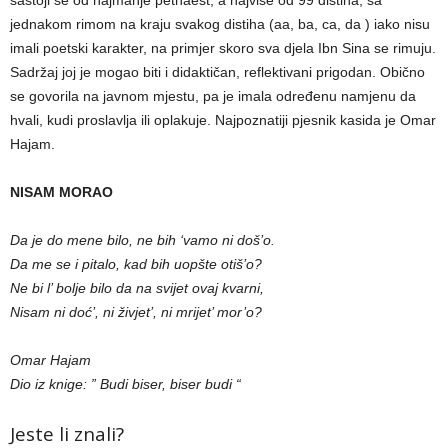
sastoji se od najmanje petnaest, a najviše od 99 distiha, sa
jednakom rimom na kraju svakog distiha (aa, ba, ca, da ) iako nisu
imali poetski karakter, na primjer skoro sva djela Ibn Sina se rimuju.
Sadržaj joj je mogao biti i didaktičan, reflektivani prigodan. Obično
se govorila na javnom mjestu, pa je imala određenu namjenu da
hvali, kudi proslavlja ili oplakuje. Najpoznatiji pjesnik kasida je Omar
Hajam.
NISAM MORAO
Da je do mene bilo, ne bih ‘vamo ni doš’o.
Da me se i pitalo, kad bih uopšte otiš’o?
Ne bi l’ bolje bilo da na svijet ovaj kvarni,
Nisam ni doć’, ni živjet’, ni mrijet’ mor’o?
Omar Hajam
Dio iz knige: ” Budi biser, biser budi “
Jeste li znali?