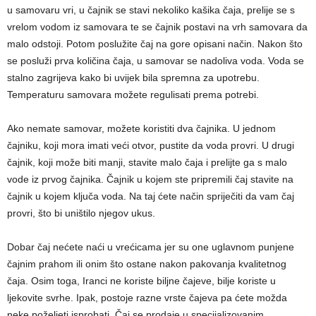
u samovaru vri, u čajnik se stavi nekoliko kašika čaja, prelije se s
vrelom vodom iz samovara te se čajnik postavi na vrh samovara da
malo odstoji. Potom poslužite čaj na gore opisani način. Nakon što
se posluži prva količina čaja, u samovar se nadoliva voda. Voda se
stalno zagrijeva kako bi uvijek bila spremna za upotrebu.
Temperaturu samovara možete regulisati prema potrebi.
Ako nemate samovar, možete koristiti dva čajnika. U jednom
čajniku, koji mora imati veći otvor, pustite da voda provri. U drugi
čajnik, koji može biti manji, stavite malo čaja i prelijte ga s malo
vode iz prvog čajnika. Čajnik u kojem ste pripremili čaj stavite na
čajnik u kojem ključa voda. Na taj ćete način spriječiti da vam čaj
provri, što bi uništilo njegov ukus.
Dobar čaj nećete naći u vrećicama jer su one uglavnom punjene
čajnim prahom ili onim što ostane nakon pakovanja kvalitetnog
čaja. Osim toga, Iranci ne koriste biljne čajeve, bilje koriste u
ljekovite svrhe. Ipak, postoje razne vrste čajeva pa ćete možda
neke poželjeti isprobati. Čaj se prodaje u specijalizovanim