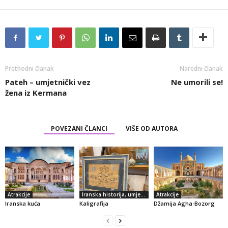
Prethodni članak
Naredni članak
Pateh – umjetnički vez
Ne umorili se!
žena iz Kermana
POVEZANI ČLANCI
VIŠE OD AUTORA
Atrakcije
Iranska historija, umjetnost i kultura
Atrakcije
Iranska kuća
Kaligrafija
Džamija Agha-Bozorg