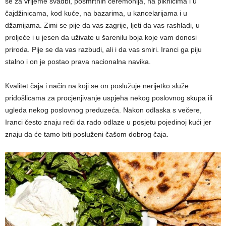
se za vrijeme svadbi, posmrtnih ceremonija, na piknicima i u
čajdžinicama, kod kuće, na bazarima, u kancelarijama i u
džamijama. Zimi se pije da vas zagrije, ljeti da vas rashladi, u
proljeće i u jesen da uživate u šarenilu boja koje vam donosi
priroda. Pije se da vas razbudi, ali i da vas smiri. Iranci ga piju
stalno i on je postao prava nacionalna navika.
Kvalitet čaja i način na koji se on poslužuje nerijetko služe
pridošlicama za procjenjivanje uspjeha nekog poslovnog skupa ili
ugleda nekog poslovnog preduzeća. Nakon odlaska s večere,
Iranci često znaju reći da rado odlaze u posjetu pojedinoj kući jer
znaju da će tamo biti posluženi čašom dobrog čaja.