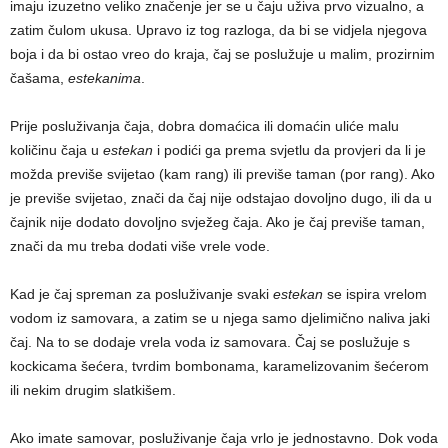
imaju izuzetno veliko značenje jer se u čaju uživa prvo vizualno, a
zatim čulom ukusa. Upravo iz tog razloga, da bi se vidjela njegova
boja i da bi ostao vreo do kraja, čaj se poslužuje u malim, prozirnim
čašama,
estekanima
.
Prije posluživanja čaja, dobra domaćica ili domaćin uliće malu
količinu čaja u
estekan
i podići ga prema svjetlu da provjeri da li je
možda previše svijetao (kam rang) ili previše taman (por rang). Ako
je previše svijetao, znači da čaj nije odstajao dovoljno dugo, ili da u
čajnik nije dodato dovoljno svježeg čaja. Ako je čaj previše taman,
znači da mu treba dodati više vrele vode.
Kad je čaj spreman za posluživanje svaki
estekan
se ispira vrelom
vodom iz samovara, a zatim se u njega samo djelimično naliva jaki
čaj. Na to se dodaje vrela voda iz samovara. Čaj se poslužuje s
kockicama šećera, tvrdim bombonama, karamelizovanim šećerom
ili nekim drugim slatkišem.
Ako imate samovar, posluživanje čaja vrlo je jednostavno. Dok voda