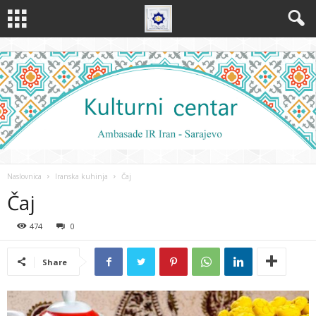
Naslovnica
Iranska kuhinja
Čaj
Čaj
474
0
Share