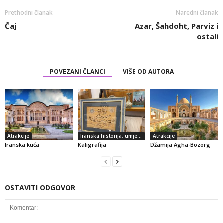
Prethodni članak
Naredni članak
Čaj
Azar, Šahdoht, Parviz i
ostali
POVEZANI ČLANCI
VIŠE OD AUTORA
Atrakcije
Iranska historija, umjetnost i kultura
Atrakcije
Iranska kuća
Kaligrafija
Džamija Agha-Bozorg
OSTAVITI ODGOVOR