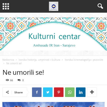
Naslovnica
Iranska historija, umjetnost i kultura
Iranska kinematografija i pozorište
Ne umorili se!
Ne umorili se!
66
0
Share