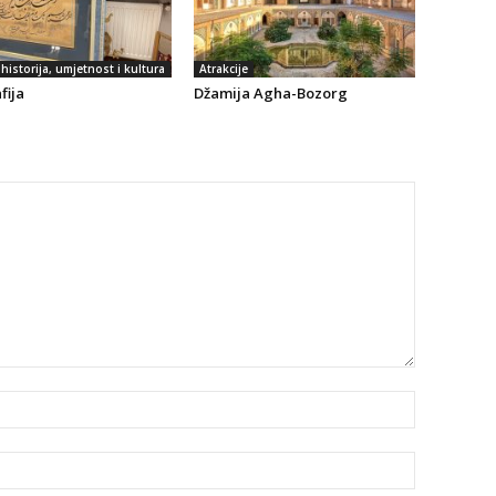
historija, umjetnost i kultura
Atrakcije
fija
Džamija Agha-Bozorg