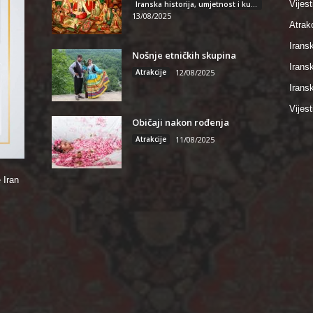
Vijest
Iranska historija, umjetnost i kultura
13/08/2025
Atrakc
Iransk
Nošnje etničkih skupina
Irans
Atrakcije
12/08/2025
Iransk
Vijest
Običaji nakon rođenja
Atrakcije
11/08/2025
 Iran