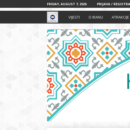
FRIDAY, AUGUST 7, 2026
PRIJAVA / REGISTRA
I
VIJESTI
O IRANU
ATRAKCIJE
r
a
n
s
k
i
k
u