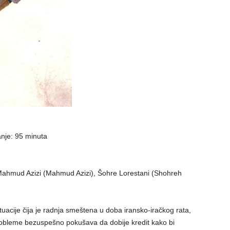
anje: 95 minuta
, Mahmud Azizi (Mahmud Azizi), Šohre Lorestani (Shohreh
situacije čija je radnja smeštena u doba iransko-iračkog rata,
e probleme bezuspešno pokušava da dobije kredit kako bi