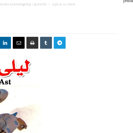
[inst
Iranska kinematografija i pozorište
Lejla je uz mene