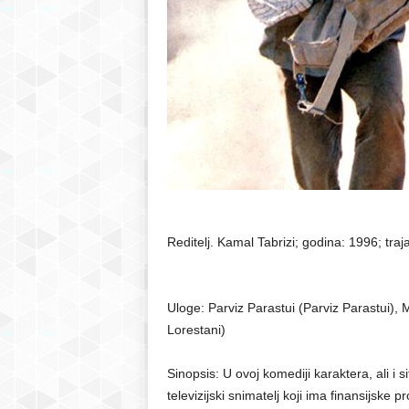
r
S
a
r
a
j
Reditelj. Kamal Tabrizi; godina: 1996; traj
e
Uloge: Parviz Parastui (Parviz Parastui)
v
Lorestani)
o
Sinopsis: U ovoj komediji karaktera, ali i 
televizijski snimatelj koji ima finansijsk