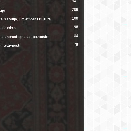
431
i
208
ije
108
a historija, umjetnost i kultura
98
ka kuhinja
84
a kinematografija i pozorište
79
i i aktivnosti