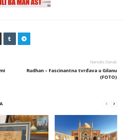
Naredni članak
ami
Rudhan – Fascinantna tvrđava u Gilanu
(FOTO)
RA