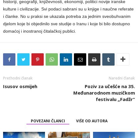
historiji, geografiji, književnosti, ekonomiji, politici novije iranske
kulture i civilizacije. Svi podaci sabrani su u knjige i naučne referate
i članke. No u praksi se ukazala potreba za jednim sveobuhvanim
djelom koje bi objedinilo sve studije o Iranu i koje bi bilo dostupno
domaćoj i inostranoj čitalačkoj publici.
Prethodni članak
Naredni članak
Isusov osmijeh
Poziv za učešće na 35.
Međunarodnom muzičkom
festivalu „Fadžr“
POVEZANI ČLANCI
VIŠE OD AUTORA