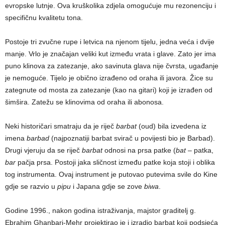
evropske lutnje. Ova kruškolika zdjela omogućuje mu rezonenciju i
specifičnu kvalitetu tona.
Postoje tri zvučne rupe i letvica na njenom tijelu, jedna veća i dvije
manje. Vrlo je značajan veliki kut između vrata i glave. Zato jer ima
puno klinova za zatezanje, ako savinuta glava nije čvrsta, ugađanje
je nemoguće. Tijelo je obično izrađeno od oraha ili javora. Žice su
zategnute od mosta za zatezanje (kao na gitari) koji je izrađen od
šimšira. Zatežu se klinovima od oraha ili abonosa.
Neki historičari smatraju da je riječ
barbat
(oud) bila izvedena iz
imena
barbad
(najpoznatiji barbat svirač u povijesti bio je Barbad).
Drugi vjeruju da se riječ
barbat
odnosi na prsa patke (
bat
– patka,
bar
pačja prsa. Postoji jaka sličnost između patke koja stoji i oblika
tog instrumenta. Ovaj instrument je putovao putevima svile do Kine
gdje se razvio u
pipu
i Japana gdje se zove
biwa
.
Godine 1996., nakon godina istraživanja, majstor graditelj g.
Ebrahim Ghanbari-Mehr projektirao je i izradio barbat koji podsjeća