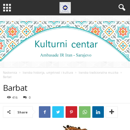
Naslovnica
Iranska historija, umjetnost i kultura
Iranska tradicionalna muzika
Barbat
Barbat
416
0
Share