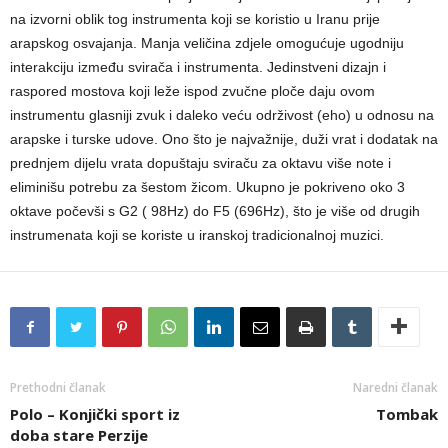
na izvorni oblik tog instrumenta koji se koristio u Iranu prije
arapskog osvajanja. Manja veličina zdjele omogućuje ugodniju
interakciju između svirača i instrumenta. Jedinstveni dizajn i
raspored mostova koji leže ispod zvučne ploče daju ovom
instrumentu glasniji zvuk i daleko veću održivost (eho) u odnosu na
arapske i turske udove. Ono što je najvažnije, duži vrat i dodatak na
prednjem dijelu vrata dopuštaju sviraču za oktavu više note i
eliminišu potrebu za šestom žicom. Ukupno je pokriveno oko 3
oktave počevši s G2 ( 98Hz) do F5 (696Hz), što je više od drugih
instrumenata koji se koriste u iranskoj tradicionalnoj muzici.
Prethodni članak
Naredni članak
Polo – Konjički sport iz
Tombak
doba stare Perzije