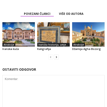
POVEZANI ČLANCI
VIŠE OD AUTORA
Atrakcije
Iranska historija, umjetnost i kultura
Atrakcije
Iranska kuća
Kaligrafija
Džamija Agha-Bozorg
OSTAVITI ODGOVOR