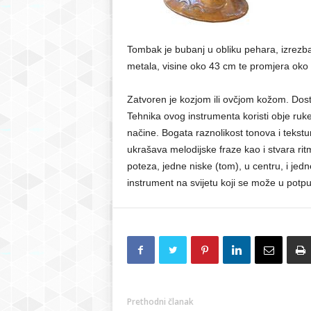
r
Tombak je bubanj u obliku pehara, izrezba
S
metala, visine oko 43 cm te promjera oko
a
Zatvoren je kozjom ili ovčjom kožom. Dosta
Tehnika ovog instrumenta koristi obje ruke,
r
načine. Bogata raznolikost tonova i tekst
ukrašava melodijske fraze kao i stvara ri
a
poteza, jedne niske (tom), u centru, i jed
j
instrument na svijetu koji se može u potpu
e
v
o
Prethodni članak