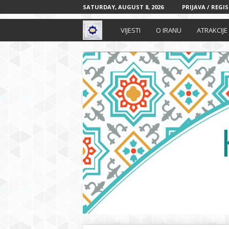
SATURDAY, AUGUST 8, 2026
PRIJAVA / REGI
I
VIJESTI
O IRANU
ATRAKCIJE
r
a
n
s
k
i
k
u