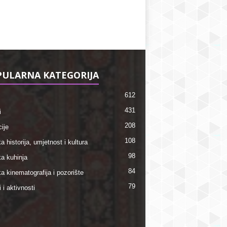
ULARNA KATEGORIJA
612
431
i
208
ije
108
a historija, umjetnost i kultura
98
ka kuhinja
84
a kinematografija i pozorište
79
i i aktivnosti