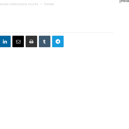
[inst
Iranska tradicionalna muzika
Tombak