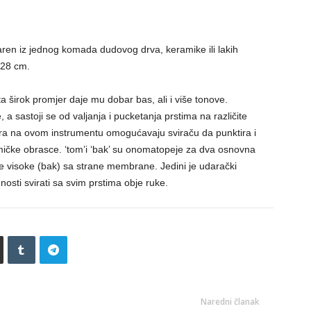
ren iz jednog komada dudovog drva, keramike ili lakih
 28 cm.
 širok promjer daje mu dobar bas, ali i više tonove.
 a sastoji se od valjanja i pucketanja prstima na različite
ura na ovom instrumentu omogućavaju sviraču da punktira i
tmičke obrasce. ‘tom’i ‘bak’ su onomatopeje za dva osnovna
ne visoke (bak) sa strane membrane. Jedini je udarački
nosti svirati sa svim prstima obje ruke.
Naredni članak