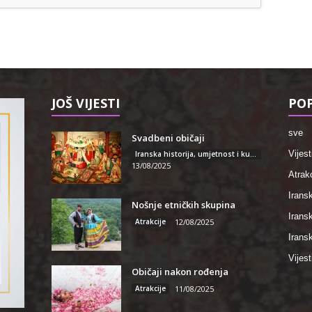
JOŠ VIJESTI
POP
sve
Svadbeni običaji
Vijest
Iranska historija, umjetnost i kultura
13/08/2025
Atrakc
Iransk
Nošnje etničkih skupina
Irans
Atrakcije
12/08/2025
Iransk
Vijest
Običaji nakon rođenja
Atrakcije
11/08/2025