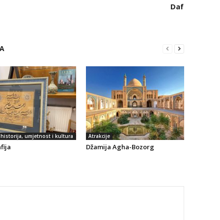
Daf
RA
historija, umjetnost i kultura
Atrakcije
fija
Džamija Agha-Bozorg