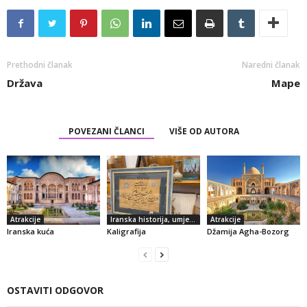
Prethodni članak
Naredni članak
Država
Mape
POVEZANI ČLANCI
VIŠE OD AUTORA
Atrakcije
Iranska historija, umjetnost i kultura
Atrakcije
Iranska kuća
Kaligrafija
Džamija Agha-Bozorg
OSTAVITI ODGOVOR