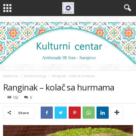
Naslovnica
Iranska kuhinja
Ranginak – kolač sa hurmama
Ranginak – kolač sa hurmama
152
0
Share