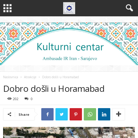
Naslovnica
Atrakcije
Dobro došli u Horamabad
Dobro došli u Horamabad
202
0
Share