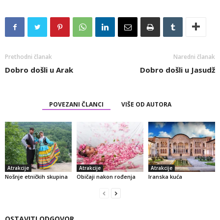
Prethodni članak
Naredni članak
Dobro došli u Arak
Dobro došli u Jasudž
POVEZANI ČLANCI
VIŠE OD AUTORA
Atrakcije
Atrakcije
Atrakcije
Nošnje etničkih skupina
Običaji nakon rođenja
Iranska kuća
OSTAVITI ODGOVOR