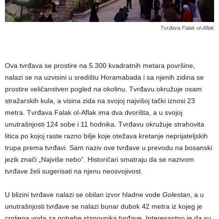
Tvrđava Falak ol-Aflak
Ova tvrđava se prostire na 5.300 kvadratnih metara površine,
nalazi se na uzvisini u središtu Horamabada i sa njenih zidina se
prostire veličanstven pogled na okolinu. Tvrđavu okružuje osam
stražarskih kula, a visina zida na svojoj najvišoj tački iznosi 23
metra. Tvrđava Falak ol-Aflak ima dva dvorišta, a u svojoj
unutrašnjosti 124 sobe i 11 hodnika. Tvrđavu okružuje strahovita
litica po kojoj raste razno bilje koje otežava kretanje neprijateljskih
trupa prema tvrđavi. Sam naziv ove tvrđave u prevodu na bosanski
jezik znači „Najviše nebo“. Historičari smatraju da se nazivom
tvrđave želi sugerisati na njenu neosvojivost.
U blizini tvrđave nalazi se obilan izvor hladne vode
Golestan
, a u
unutrašnjosti tvrđave se nalazi bunar dubok 42 metra iz kojeg je
crpljena voda za potrebe stanovnika tvrđave. Interesantno je da su