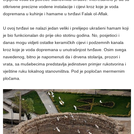
otkrivene precizne vodene instalacije i cijevi kroz koje je voda
dopremana u kuhinje i hamame u tvrđavi Falak ol-Aflak.
U ovoj tvrđavi se nalazi jedan veliki i prelijepo ukrašeni hamam koji
je bio funkcionalan do prije oko stotinu godina. No, posjetioci i
danas mogu vidjeti ostatke keramičkih cijevi i podzemnih kanala
kroz koje je voda dopremana u unutrašnjost tvrđave. Osim svega
navedenog, bitno je napomenuti da i drvena stolarija, prozori i
vrata, sa mušebecima predstavlja jedinstven primjer rukotvorina i
vještine ruku lokalnog stanovništva. Pod je popločan mermernim
pločama.