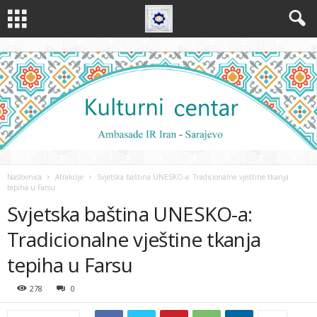
Naslovnica
Atrakcije
Svjetska baština UNESKO-a: Tradicionalne vještine tkanja
tepiha u Farsu
Svjetska baština UNESKO-a:
Tradicionalne vještine tkanja
tepiha u Farsu
278
0