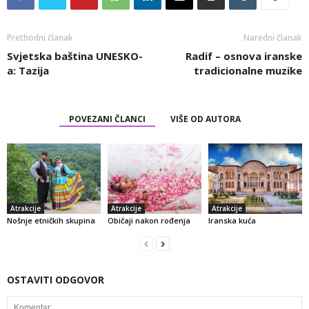
Prethodni članak
Naredni članak
Svjetska baština UNESKO-
Radif – osnova iranske
a: Tazija
tradicionalne muzike
POVEZANI ČLANCI
VIŠE OD AUTORA
Atrakcije
Atrakcije
Atrakcije
Nošnje etničkih skupina
Običaji nakon rođenja
Iranska kuća
OSTAVITI ODGOVOR