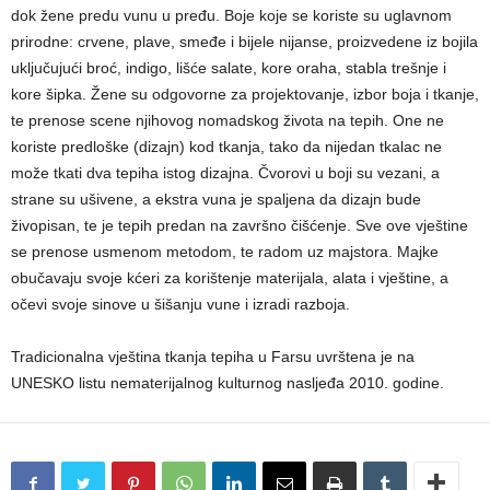
dok žene predu vunu u pređu. Boje koje se koriste su uglavnom
prirodne: crvene, plave, smeđe i bijele nijanse, proizvedene iz bojila
uključujući broć, indigo, lišće salate, kore oraha, stabla trešnje i
kore šipka. Žene su odgovorne za projektovanje, izbor boja i tkanje,
te prenose scene njihovog nomadskog života na tepih. One ne
koriste predloške (dizajn) kod tkanja, tako da nijedan tkalac ne
može tkati dva tepiha istog dizajna. Čvorovi u boji su vezani, a
strane su ušivene, a ekstra vuna je spaljena da dizajn bude
živopisan, te je tepih predan na završno čišćenje. Sve ove vještine
se prenose usmenom metodom, te radom uz majstora. Majke
obučavaju svoje kćeri za korištenje materijala, alata i vještine, a
očevi svoje sinove u šišanju vune i izradi razboja.
Tradicionalna vještina tkanja tepiha u Farsu uvrštena je na
UNESKO listu nematerijalnog kulturnog nasljeđa 2010. godine.