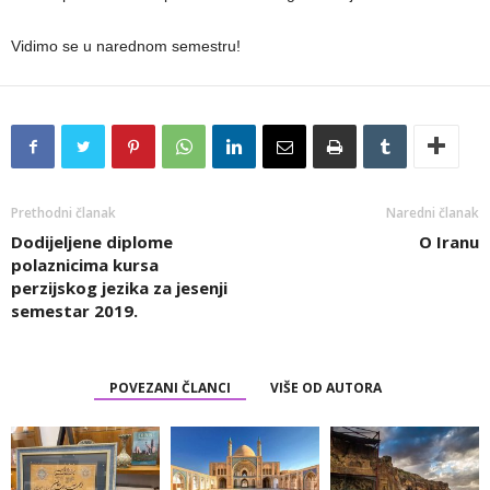
Vidimo se u narednom semestru!
Prethodni članak
Naredni članak
Dodijeljene diplome
O Iranu
polaznicima kursa
perzijskog jezika za jesenji
semestar 2019.
POVEZANI ČLANCI
VIŠE OD AUTORA