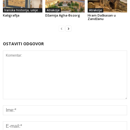
Iranska historija, umjetnost i kultura
Atrakcije
Atrakcije
Kaligrafija
Džamija Agha-Bozorg
Hram Daškasan u
Zandžanu
OSTAVITI ODGOVOR