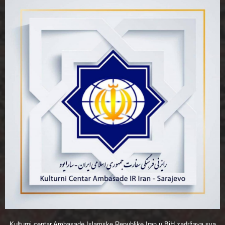
Kulturni centar Ambasade Islamske Republike Iran u BiH zadržava sva