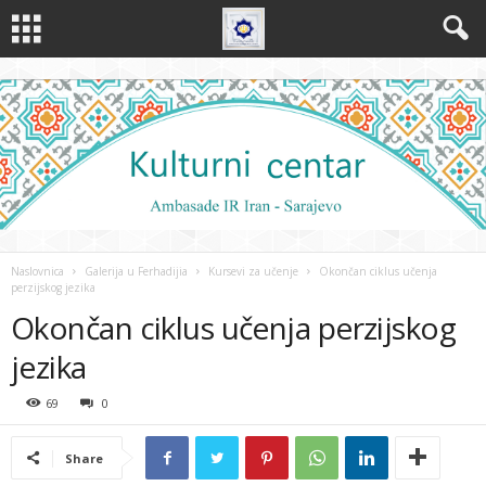
Naslovnica
Galerija u Ferhadijia
Kursevi za učenje
Okončan ciklus učenja
perzijskog jezika
Okončan ciklus učenja perzijskog
jezika
69
0
Share