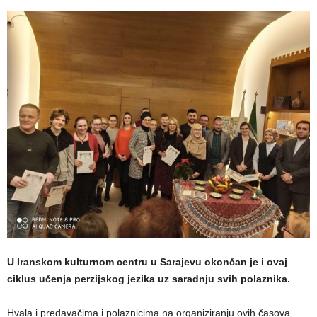
U Iranskom kulturnom centru u Sarajevu okončan je i ovaj
ciklus učenja perzijskog jezika uz saradnju svih polaznika.
Hvala i predavačima i polaznicima na organiziranju ovih časova.