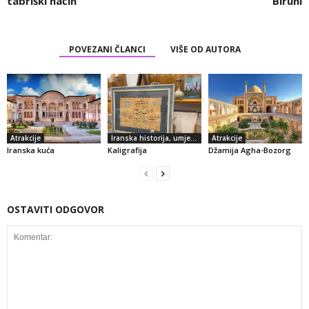
tabriški način
Biruni
POVEZANI ČLANCI
VIŠE OD AUTORA
Atrakcije
Iranska historija, umjetnost i kultura
Atrakcije
Iranska kuća
Kaligrafija
Džamija Agha-Bozorg
OSTAVITI ODGOVOR