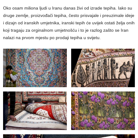
Oko osam miliona ljudi u Iranu danas živi od izrade tepiha. Iako su
druge zemlje, proizvođači tepiha, često prisvajale i preuzimale ideje
i dizajn od iranskih umjetnika, iranski tepih će uvijek ostati želja onih
koji tragaju za orginalnom umjetnošću i to je razlog zašto se Iran
nalazi na prvom mjestu po prodaji tepiha u svijetu.