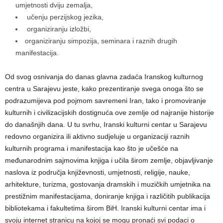
umjetnosti dviju zemalja,
učenju perzijskog jezika,
organiziranju izložbi,
organiziranju simpozija, seminara i raznih drugih
manifestacija.
Od svog osnivanja do danas glavna zadaća Iranskog kulturnog
centra u Sarajevu jeste, kako prezentiranje svega onoga što se
podrazumijeva pod pojmom savremeni Iran, tako i promoviranje
kulturnih i civilizacijskih dostignuća ove zemlje od najranije historije
do današnjih dana. U tu svrhu, Iranski kulturni centar u Sarajevu
redovno organizira ili aktivno sudjeluje u organizaciji raznih
kulturnih programa i manifestacija kao što je učešće na
međunarodnim sajmovima knjiga i učila širom zemlje, objavljivanje
naslova iz područja književnosti, umjetnosti, religije, nauke,
arhitekture, turizma, gostovanja dramskih i muzičkih umjetnika na
prestižnim manifestacijama, doniranje knjiga i različitih publikacija
bibliotekama i fakultetima širom BiH. Iranski kulturni centar ima i
svoju internet stranicu na kojoj se mogu pronaći svi podaci o