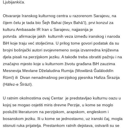
Ljubijankića.
Otvaranje Iranskog kulturnog centra u razorenom Sarajevu, na
čijem čelu je tada bio Šejh Bahai (šeyx Bahā’ī), prvi konzul za
kulturu Ambasade IR Iran u Sarajevu, najjasnija je
potvrda afirmacije jakih kulturnih veza između iranskog i naroda
BiH koje traju već stoljećima. U prilog tome govori podatak da su
brojni bošnjački autori svojevremeno svoja izvanredna književna
djela pisali na perzijskom jeziku. A takođe treba obratiti pažnju i na
značajno mjesto koje u kulturnom životu građana BiH zauzima
Mesnevija Mevlane Dželaludina Rumija (Mowlānā Ğalāloddīn
Rūmī) ili Divan nenadmašnog perzijskog pjesnika Hafiza Širazija
(Hāfez-e Šīrāzī).
U ratnim okolnostima ovaj Centar je predstavljao kulturnu oazu u
kojoj se mogao osjetiti miris drevne Perzije, u kome se moglo
poslužiti literaturom na perzijskom, arapskom, engleskom i
bosanskom jeziku. Ili u kome se jednostavno, uz iranski čaj, mogla
stisnuti ruka prijatelja. Prestankom ratnih dejstava, ostvarili su se