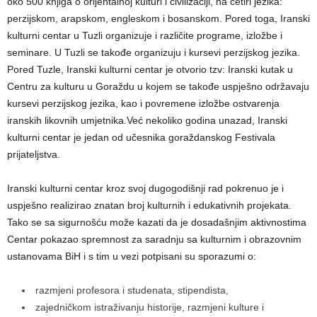
oko 500 knjiga o orijentalnoj kulturi i civilizaciji, na četiri jezika:
perzijskom, arapskom, engleskom i bosanskom. Pored toga, Iranski
kulturni centar u Tuzli organizuje i različite programe, izložbe i
seminare. U Tuzli se takođe organizuju i kursevi perzijskog jezika.
Pored Tuzle, Iranski kulturni centar je otvorio tzv: Iranski kutak u
Centru za kulturu u Goraždu u kojem se takođe uspješno održavaju
kursevi perzijskog jezika, kao i povremene izložbe ostvarenja
iranskih likovnih umjetnika.Već nekoliko godina unazad, Iranski
kulturni centar je jedan od učesnika goraždanskog Festivala
prijateljstva.
Iranski kulturni centar kroz svoj dugogodišnji rad pokrenuo je i
uspješno realizirao znatan broj kulturnih i edukativnih projekata.
Tako se sa sigurnošću može kazati da je dosadašnjim aktivnostima
Centar pokazao spremnost za saradnju sa kulturnim i obrazovnim
ustanovama BiH i s tim u vezi potpisani su sporazumi o:
razmjeni profesora i studenata, stipendista,
zajedničkom istraživanju historije, razmjeni kulture i