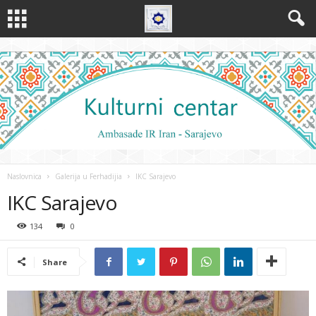
Naslovnica
Galerija u Ferhadijia
IKC Sarajevo
IKC Sarajevo
134
0
Share