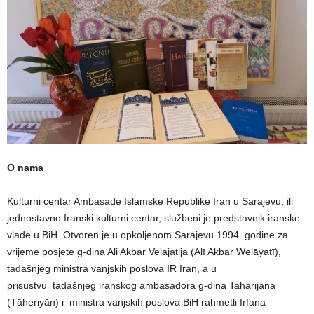
O nama
Kulturni centar Ambasade Islamske Republike Iran u Sarajevu, ili
jednostavno Iranski kulturni centar, službeni je predstavnik iranske
vlade u BiH. Otvoren je u opkoljenom Sarajevu 1994. godine za
vrijeme posjete g-dina Ali Akbar Velajatija (Alī Akbar Welāyatī),
tadašnjeg ministra vanjskih poslova IR Iran, a u
prisustvu tadašnjeg iranskog ambasadora g-dina Taharijana
(Tāheriyān) i ministra vanjskih poslova BiH rahmetli Irfana