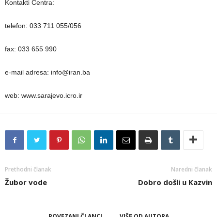
Kontakti Centra:
telefon: 033 711 055/056
fax: 033 655 990
e-mail adresa: info@iran.ba
web: www.sarajevo.icro.ir
Prethodni članak
Naredni članak
Žubor vode
Dobro došli u Kazvin
POVEZANI ČLANCI
VIŠE OD AUTORA