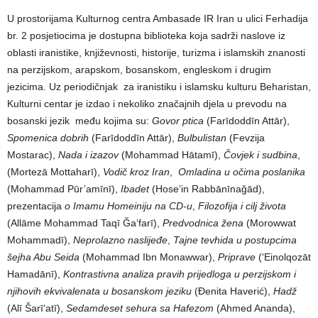
U prostorijama Kulturnog centra Ambasade IR Iran u ulici Ferhadija
br. 2 posjetiocima je dostupna biblioteka koja sadrži naslove iz
oblasti iranistike, književnosti, historije, turizma i islamskih znanosti
na perzijskom, arapskom, bosanskom, engleskom i drugim
jezicima. Uz periodičnjak za iranistiku i islamsku kulturu Beharistan,
Kulturni centar je izdao i nekoliko značajnih djela u prevodu na
bosanski jezik među kojima su:
Govor ptica
(Farīdoddīn Attār),
Spomenica dobrih
(Farīdoddīn Attār),
Bulbulistan
(Fevzija
Mostarac),
Nada i izazov
(Mohammad Hātamī),
Čovjek i sudbina
,
(Mortezā Mottaharī),
Vodič kroz Iran
,
Omladina u očima poslanika
(Mohammad Pūr’amīnī),
Ibadet
(Hose’in Rabbānīnağād),
prezentacija
o Imamu Homeiniju na CD-u
,
Filozofija i cilj života
(Allāme Mohammad Taqī Ğa‘farī),
Predvodnica žena
(Morowwat
Mohammadī),
Neprolazno naslijeđe
,
Tajne tevhida u postupcima
šejha Abu Seida
(Mohammad Ibn Monawwar),
Priprave
(‘Einolqozāt
Hamadānī),
Kontrastivna analiza pravih prijedloga u perzijskom i
njihovih ekvivalenata u bosanskom jeziku
(Đenita Haverić),
Hadž
(Alī Šarī‘atī),
Sedamdeset sehura sa Hafezom
(Ahmed Ananda),