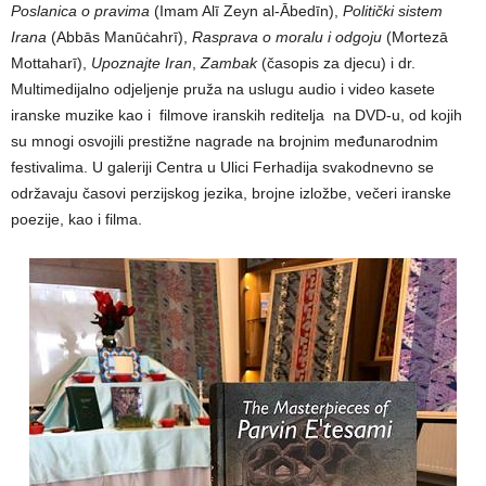
Poslanica o pravima
(Imam Alī Zeyn al-Ābedīn),
Politički sistem
Irana
(Abbās Manūċahrī),
Rasprava o moralu i odgoju
(Mortezā
Mottaharī),
Upoznajte Iran
,
Zambak
(časopis za djecu) i dr.
Multimedijalno odjeljenje pruža na uslugu audio i video kasete
iranske muzike kao i filmove iranskih reditelja na DVD-u, od kojih
su mnogi osvojili prestižne nagrade na brojnim međunarodnim
festivalima. U galeriji Centra u Ulici Ferhadija svakodnevno se
održavaju časovi perzijskog jezika, brojne izložbe, večeri iranske
poezije, kao i filma.