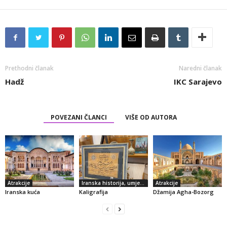
Prethodni članak
Naredni članak
Hadž
IKC Sarajevo
POVEZANI ČLANCI
VIŠE OD AUTORA
Atrakcije
Iranska historija, umjetnost i kultura
Atrakcije
Iranska kuća
Kaligrafija
Džamija Agha-Bozorg