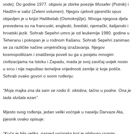
vode). Do godine 1977. objavio je zbirke poezije
Mosafer
(Putnik) i
Hadžm-e sabz
(Zeleni volumen). Njegov cjelovit pjesnički opus
objavljen je u knjizi Haštketab (Osmoknjižje). Mnoga njegova djela
prevedena su na francuski, engleski, švedski, njemački, italijanski i
hrvatski jezik. Sohrab Sepehri umro je od leukemije 1980. godine u
Teheranu i pokopan je u rodnom Kašanu. Sohrab Sepehri zanimao
se za različite načine umjetničkog izražavanja. Njegov
kosmopolitizam i znatiženja poveli su ga u posjetu mnogim
civilizacijama na Istoku i Zapadu, mada je svoj zavičaj uvijek nosio
u srcu i nije napuštao temeljne vrijednosti zemlje iz koje potiče.
Sohrab ovako govori o svom rođenju:
“Moja majka zna da sam se rodio 6. oktobra, tačno u podne. Ona je
tada slušala ezan”.
Mjesto svog rođenja, jedan veliki voćnjak u naselju Darvaze Ata,
pjesnik ovako opisuje:
“Kuća je bila velika, nasred voćnjaka koji je obilovao raznim