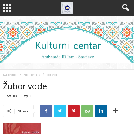
Naslovnica
Biblioteka
Žubor vode
Žubor vode
106
0
Share