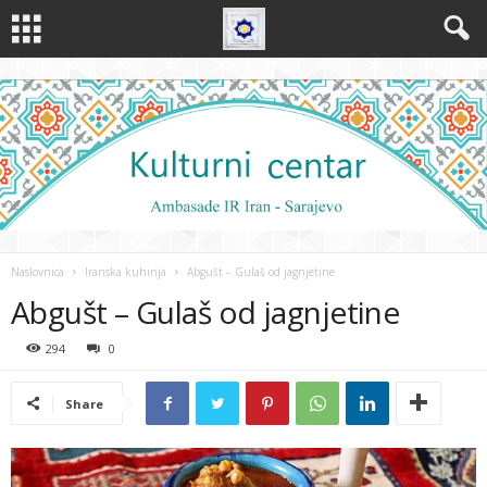
Naslovnica
Iranska kuhinja
Abgušt – Gulaš od jagnjetine
Abgušt – Gulaš od jagnjetine
294
0
Share