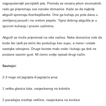
najpopularnijih perzijskih jela. Premda se smatra jelom siromašnih,
rado ga pripremaju sve iranske domaćice. Kaže se da najbolji
abgušt
spremaju Azerbejdžanke. One ga kuhaju po pola dana u
zemljanoj posudi i na vrelom pepelu. Tajna dobrog
abgušta
je u
sporom kuhanju i pravim začinima.
Abgušt
se može pripremati na više načina. Neke domaćice vole da
bude što rjeđi pa tečni dio poslužuju kao supu, a meso i ostale
sastojke odvojeno. Druge koriste malo vode i kuhaju ga dok ne
postane sasvim gust. Mi ćemo ovdje opisati drugi način.
Sastojci:
2-3 noge od jagnjeta ili jagnjeća prsa
1 velika glavica luka, nasjeckanog na kolutiće
2 paradajza srednje veličine, nasjeckana na kockice