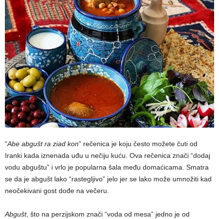
“
Abe abgušt ra ziad kon
” rečenica je koju često možete čuti od
Iranki kada iznenada uđu u nečiju kuću. Ova rečenica znači “dodaj
vodu abguštu” i vrlo je popularna šala među domaćicama. Smatra
se da je abgušt lako “rastegljivo” jelo jer se lako može umnožiti kad
neočekivani gost dođe na večeru.
Abgušt
, što na perzijskom znači “voda od mesa” jedno je od