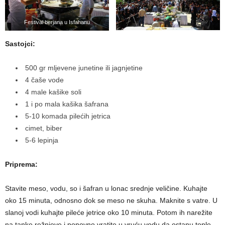
Festival berjana u Isfahanu
Sastojci:
500 gr mljevene junetine ili jagnjetine
4 čaše vode
4 male kašike soli
1 i po mala kašika šafrana
5-10 komada pilećih jetrica
cimet, biber
5-6 lepinja
Priprema:
Stavite meso, vodu, so i šafran u lonac srednje veličine. Kuhajte
oko 15 minuta, odnosno dok se meso ne skuha. Maknite s vatre. U
slanoj vodi kuhajte pileće jetrice oko 10 minuta. Potom ih narežite
na tanke režnjeve i ponovno vratite u vruću vodu da ostanu tople.