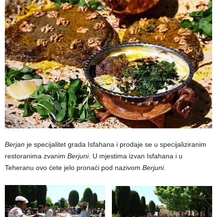
Berjan
je specijalitet grada Isfahana i prodaje se u specijaliziranim
restoranima zvanim
Berjuni
. U mjestima izvan Isfahana i u
Teheranu ovo ćete jelo pronaći pod nazivom
Berjuni
.