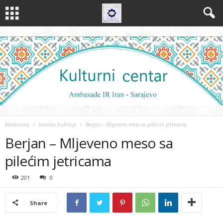
Naslovnica
Iranska kuhinja
Berjan – Mljeveno meso sa pilećim jetricama
Berjan – Mljeveno meso sa
pilećim jetricama
201
0
Share