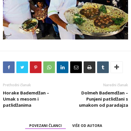
Prethodni članak
Naredni članak
Horake Bademdžan –
Dolmeh Bademdžan –
Umak s mesom i
Punjeni patlidžani s
patlidžanima
umakom od paradajza
POVEZANI ČLANCI
VIŠE OD AUTORA