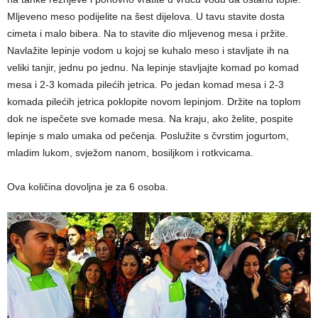
Mljeveno meso podijelite na šest dijelova. U tavu stavite dosta
cimeta i malo bibera. Na to stavite dio mljevenog mesa i pržite.
Navlažite lepinje vodom u kojoj se kuhalo meso i stavljate ih na
veliki tanjir, jednu po jednu. Na lepinje stavljajte komad po komad
mesa i 2-3 komada pilećih jetrica. Po jedan komad mesa i 2-3
komada pilećih jetrica poklopite novom lepinjom. Držite na toplom
dok ne ispečete sve komade mesa. Na kraju, ako želite, pospite
lepinje s malo umaka od pečenja. Poslužite s čvrstim jogurtom,
mladim lukom, svježom nanom, bosiljkom i rotkvicama.
Ova količina dovoljna je za 6 osoba.