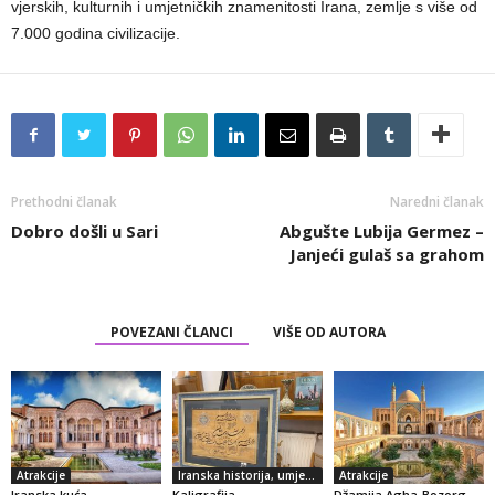
vjerskih, kulturnih i umjetničkih znamenitosti Irana, zemlje s više od
7.000 godina civilizacije.
Prethodni članak
Naredni članak
Dobro došli u Sari
Abgušte Lubija Germez –
Janjeći gulaš sa grahom
POVEZANI ČLANCI
VIŠE OD AUTORA
Atrakcije
Iranska historija, umjetnost i kultura
Atrakcije
Iranska kuća
Kaligrafija
Džamija Agha-Bozorg